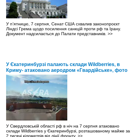
У п’ятницю, 7 серпня, Сенат США схвалив законопроєкт
Ліндсі Грема щодо посилення санкцій проти рф та Ірану.
Документ надсилається до Палати представників.
>>
У Єкатеринбурзі палають склади Wildberries, в
Криму- атаковано аеродром «Гвардійське», фото
У Свердловській області рф в ніч на 7 серпня атаковано
склади Wildberries у Єкатеринбурзі, розташованому майже за
2 тисячі кілометрів від лінії фронту.
>>