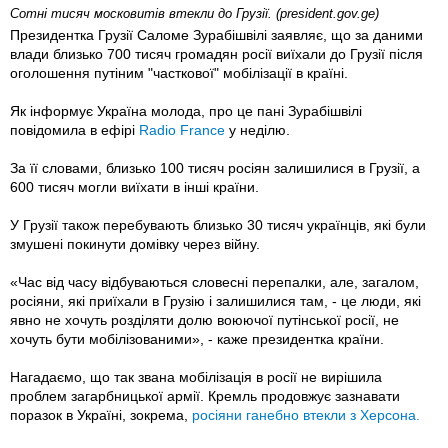
Сотні тисяч московитів втекли до Грузії. (president.gov.ge)
Президентка Грузії Саломе Зурабішвілі заявляє, що за даними
влади близько 700 тисяч громадян росії виїхали до Грузії після
оголошення путіним "часткової" мобілізації в країні.
Як інформує Україна молода, про це пані Зурабішвілі
повідомила в ефірі
Radio France
у неділю.
За її словами, близько 100 тисяч росіян залишилися в Грузії, а
600 тисяч могли виїхати в інші країни.
У Грузії також перебувають близько 30 тисяч українців, які були
змушені покинути домівку через війну.
«Час від часу відбуваються словесні перепалки, але, загалом,
росіяни, які приїхали в Грузію і залишилися там, - це люди, які
явно не хочуть розділяти долю воюючої путінської росії, не
хочуть бути мобілізованими», - каже президентка країни.
Нагадаємо, що так звана мобілізація в росії не вирішила
проблем загарбницької армії. Кремль продовжує зазнавати
поразок в Україні, зокрема,
росіяни ганебно втекли з Херсона.