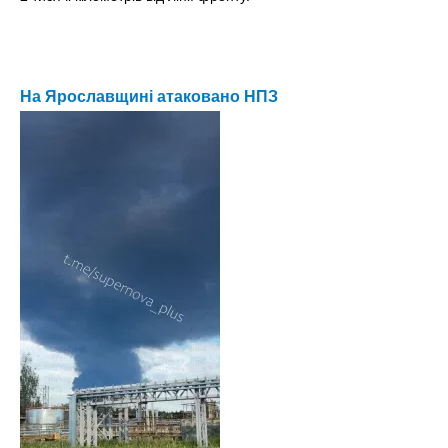
На Ярославщині атаковано НПЗ