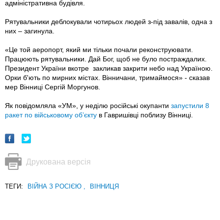
адміністративна будівля.
Рятувальники деблокували чотирьох людей з-під завалів, одна з
них – загинула.
«Це той аеропорт, який ми тільки почали реконструювати.
Працюють рятувальники. Дай Бог, щоб не було постраждалих.
Президент України вкотре закликав закрити небо над Україною.
Орки б'ють по мирних містах. Вінничани, тримаймося» - сказав
мер Вінниці Сергій Моргунов.
Як повідомляла «УМ», у неділю російські окупанти
запустили 8
ракет по військовому об’єкту
в Гавришівці поблизу Вінниці.
Друкована версія
ТЕГИ:
ВІЙНА З РОСІЄЮ
,
ВІННИЦЯ