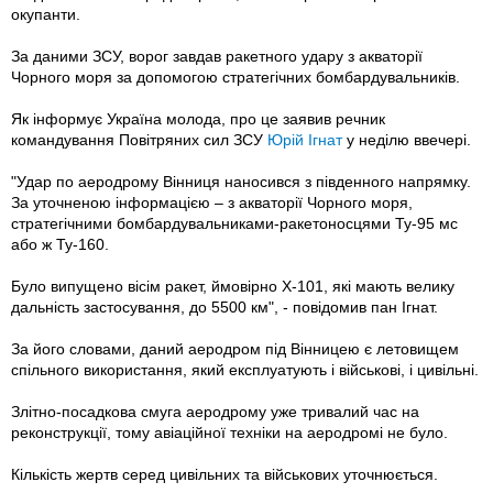
окупанти.
За даними ЗСУ, ворог завдав ракетного удару з акваторії
Чорного моря за допомогою стратегічних бомбардувальників.
Як інформує Україна молода, про це заявив речник
командування Повітряних сил ЗСУ
Юрій Ігнат
у неділю ввечері.
"Удар по аеродрому Вінниця наносився з південного напрямку.
За уточненою інформацією – з акваторії Чорного моря,
стратегічними бомбардувальниками-ракетоносцями Ту-95 мс
або ж Ту-160.
Було випущено вісім ракет, ймовірно Х-101, які мають велику
дальність застосування, до 5500 км", - повідомив пан Ігнат.
За його словами, даний аеродром під Вінницею є летовищем
спільного використання, який експлуатують і військові, і цивільні.
Злітно-посадкова смуга аеродрому уже тривалий час на
реконструкції, тому авіаційної техніки на аеродромі не було.
Кількість жертв серед цивільних та військових уточнюється.