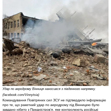
Удар по аеродрому Вінниця наносився з південного напрямку.
(facebook.com/Vinnytsia)
Командування Повітряних сил ЗСУ не підтвердило інформацію
про те, що ракетний удар по аеродрому під Вінницею було
завдано нібито з Придністров’я, яке контролюють російські