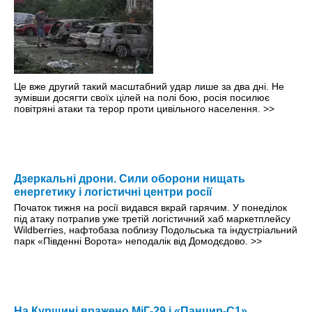
Це вже другий такий масштабний удар лише за два дні. Не
зумівши досягти своїх цілей на полі бою, росія посилює
повітряні атаки та терор проти цивільного населення.
>>
Дзеркальні дрони. Сили оборони нищать
енергетику і логістичні центри росії
Початок тижня на росії видався вкрай гарячим. У понеділок
під атаку потрапив уже третій логістичний хаб маркетплейсу
Wildberries, нафтобаза поблизу Подольська та індустріальний
парк «Південні Ворота» неподалік від Домодєдово.
>>
На Курщині вражено МіГ-29 і «Панцир-С1»