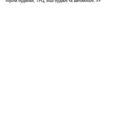
горіли будинки, ТРЦ, інші будівлі та автомобілі.
>>