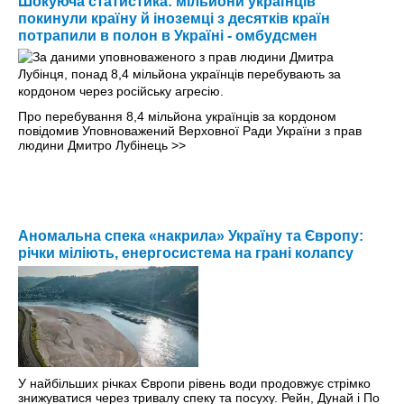
Шокуюча статистика: мільйони українців
покинули країну й іноземці з десятків країн
потрапили в полон в Україні - омбудсмен
Про перебування 8,4 мільйона українців за кордоном
повідомив Уповноважений Верховної Ради України з прав
людини Дмитро Лубінець
>>
Аномальна спека «накрила» Україну та Європу:
річки міліють, енергосистема на грані колапсу
У найбільших річках Європи рівень води продовжує стрімко
знижуватися через тривалу спеку та посуху. Рейн, Дунай і По