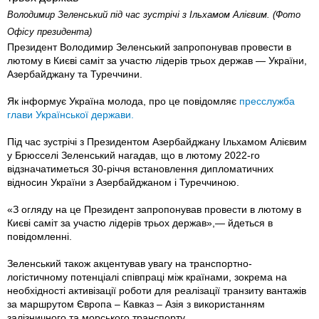
Володимир Зеленський під час зустрічі з Ільхамом Алієвим. (Фото
Офісу президента)
Президент Володимир Зеленський запропонував провести в
лютому в Києві саміт за участю лідерів трьох держав — України,
Азербайджану та Туреччини.
Як інформує Україна молода, про це повідомляє
пресслужба
глави Української держави.
Під час зустрічі з Президентом Азербайджану Ільхамом Алієвим
у Брюсселі Зеленський нагадав, що в лютому 2022-го
відзначатиметься 30-річчя встановлення дипломатичних
відносин України з Азербайджаном і Туреччиною.
«З огляду на це Президент запропонував провести в лютому в
Києві саміт за участю лідерів трьох держав»,— йдеться в
повідомленні.
Зеленський також акцентував увагу на транспортно-
логістичному потенціалі співпраці між країнами, зокрема на
необхідності активізації роботи для реалізації транзиту вантажів
за маршрутом Європа – Кавказ – Азія з використанням
залізничного та морського транспорту.