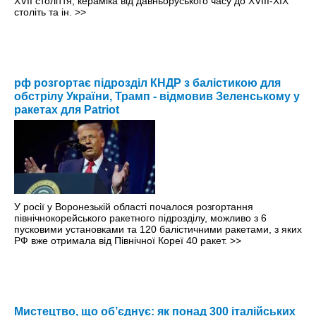
ХVІІ століття, кераміка від давньоруського часу до ХVІІІ-ХІХ
століть та ін.
>>
рф розгортає підрозділ КНДР з балістикою для
обстрілу України, Трамп - відмовив Зеленському у
ракетах для Patriot
У росії у Воронезькій області почалося розгортання
північнокорейського ракетного підрозділу, можливо з 6
пусковими установками та 120 балістичними ракетами, з яких
РФ вже отримала від Північної Кореї 40 ракет.
>>
Мистецтво, що об’єднує: як понад 300 італійських