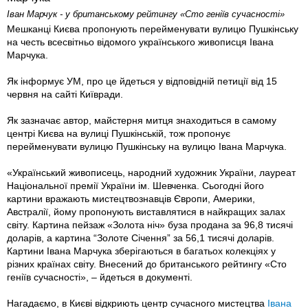
Іван Марчук - у британському рейтингу «Сто геніїв сучасності»
Мешканці Києва пропонують перейменувати вулицю Пушкінську
на честь всесвітньо відомого українського живописця Івана
Марчука.
Як інформує УМ, про це йдеться у відповідній петиції від 15
червня на сайті Київради.
Як зазначає автор, майстерня митця знаходиться в самому
центрі Києва на вулиці Пушкінській, тож пропонує
перейменувати вулицю Пушкінську на вулицю Івана Марчука.
«Український живописець, народний художник України, лауреат
Національної премії України ім. Шевченка. Сьогодні його
картини вражають мистецтвознавців Європи, Америки,
Австралії, йому пропонують виставлятися в найкращих залах
світу. Картина пейзаж «Золота ніч» буза продана за 96,8 тисячі
доларів, а картина “Золоте Січення” за 56,1 тисячі доларів.
Картини Івана Марчука зберігаються в багатьох колекціях у
різних країнах світу. Внесений до британського рейтингу «Сто
геніїв сучасності», – йдеться в документі.
Нагадаємо, в Києві відкриють центр сучасного мистецтва
Івана