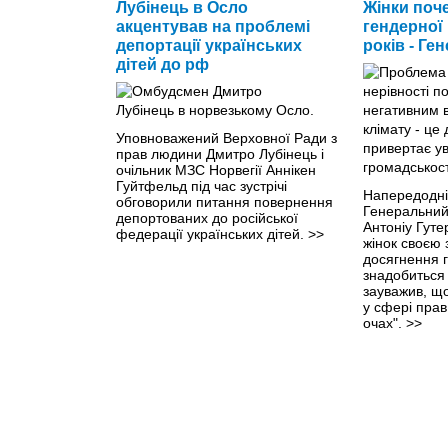
Лубінець в Осло
Жінки поч
акцентував на проблемі
гендерної 
депортації українських
років - Ге
дітей до рф
Уповноважений Верховної Ради з
прав людини Дмитро Лубінець і
очільник МЗС Норвегії Аннікен
Гуйтфельд під час зустрічі
Напередодні
обговорили питання повернення
Генеральний
депортованих до російської
Антоніу Гуте
федерації українських дітей.
>>
жінок своєю 
досягнення г
знадобиться 
зауважив, щ
у сфері прав
очах".
>>