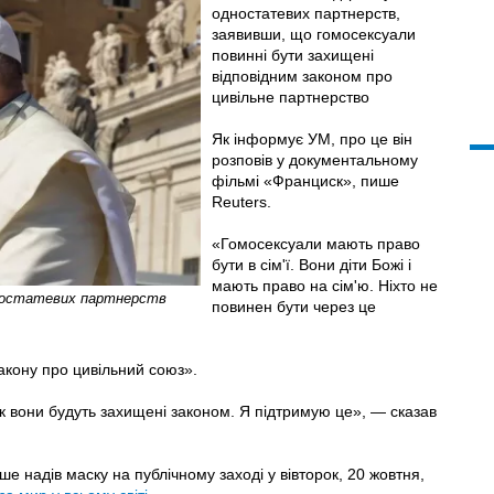
одностатевих партнерств,
заявивши, що гомосексуали
повинні бути захищені
відповідним законом про
цивільне партнерство
Як інформує УМ, про це він
розповів у документальному
фільмі «Франциск», пише
Reuters.
«Гомосексуали мають право
бути в сім'ї. Вони діти Божі і
мають право на сім'ю. Ніхто не
дностатевих партнерств
повинен бути через це
акону про цивільний союз».
к вони будуть захищені законом. Я підтримую це», — сказав
 надів маску на публічному заході у вівторок, 20 жовтня,