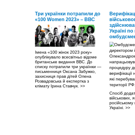
Три українки потрапили до
Верифікац
«100 Women 2023» – ВВС
військово
здійснюва
Україні по
омбудсме
Імена «100 жінок 2023 року»
опублікувало всесвітньо відоме
британське видання BBC. До
списку потрапили три українки —
письменниця Оксана Забужко,
захисниця прав дітей Олена
Розвадовська й експертка з
клімату Ірина Ставчук.
>>
Спосіб додат
військових, 
російському 
Україні.
>>