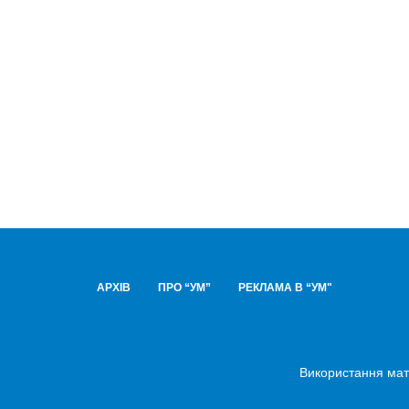
АРХІВ
ПРО “УМ”
РЕКЛАМА В “УМ"
Використання мате