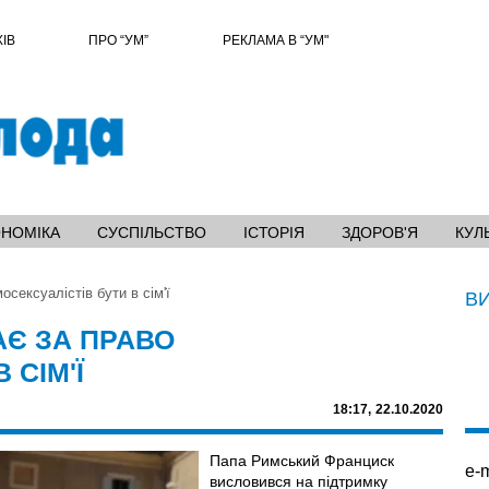
ХІВ
ПРО “УМ”
РЕКЛАМА В “УМ"
ОНОМІКА
СУСПІЛЬСТВО
ІСТОРІЯ
ЗДОРОВ'Я
КУЛ
сексуалістів бути в сім'ї
В
Є ЗА ПРАВО
 СІМ'Ї
18:17,
22.10.2020
Папа Римський Франциск
e-m
висловився на підтримку