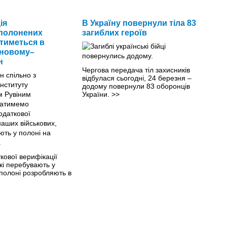
ія
В Україну повернули тіла 83
полонених
загиблих героїв
тиметься в
 новому–
н
Чергова передача тіл захисників
відбулася сьогодні, 24 березня –
додому повернули 83 оборонців
України.
>>
кової верифікації
які перебувають у
полоні розробляють в