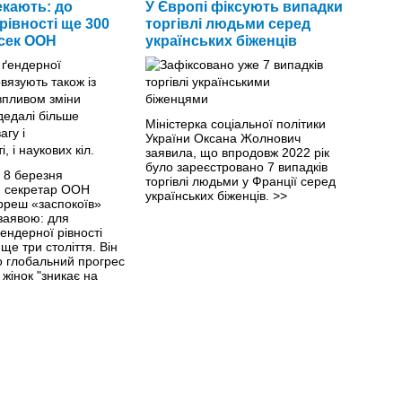
екають: до
У Європі фіксують випадки
рівності ще 300
торгівлі людьми серед
нсек ООН
українських біженців
Міністерка соціальної політики
України Оксана Жолнович
заявила, що впродовж 2022 рік
було зареєстровано 7 випадків
 8 березня
торгівлі людьми у Франції серед
 секретар ООН
українських біженців.
>>
рреш «заспокоїв»
заявою: для
ендерної рівності
ще три століття. Він
о глобальний прогрес
 жінок "зникає на