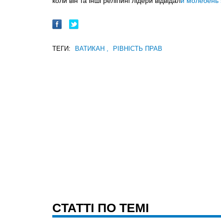
коли він та інші релігійні лідери відвідал
и молебень з
ТЕГИ:
ВАТИКАН
,
РІВНІСТЬ ПРАВ
CТАТТІ ПО ТЕМІ