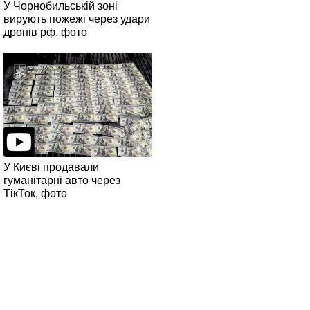
У Чорнобильській зоні
вирують пожежі через удари
дронів рф, фото
У Києві продавали
гуманітарні авто через
ТікТок, фото