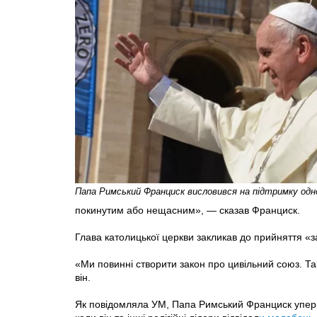
Папа Римський Франциск висловився на підтримку о
покинутим або нещасним», — сказав Франциск.
Глава католицької церкви закликав до прийняття «з
«Ми повинні створити закон про цивільний союз. Та
він.
Як повідомляла УМ, Папа Римський Франциск уперше