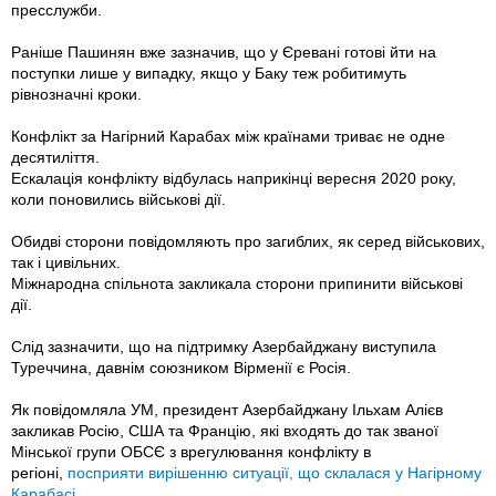
пресслужби.
Раніше Пашинян вже зазначив, що у Єревані готові йти на
поступки лише у випадку, якщо у Баку теж робитимуть
рівнозначні кроки.
Конфлікт за Нагірний Карабах між країнами триває не одне
десятиліття.
Ескалація конфлікту відбулась наприкінці вересня 2020 року,
коли поновились військові дії.
Обидві сторони повідомляють про загиблих, як серед військових,
так і цивільних.
Міжнародна спільнота закликала сторони припинити військові
дії.
Слід зазначити, що на підтримку Азербайджану виступила
Туреччина, давнім союзником Вірменії є Росія.
Як повідомляла УМ, президент Азербайджану Ільхам Алієв
закликав Росію, США та Францію, які входять до так званої
Мінської групи ОБСЄ з врегулювання конфлікту в
регіоні,
посприяти вирішенню ситуації, що склалася у Нагірному
Карабасі.