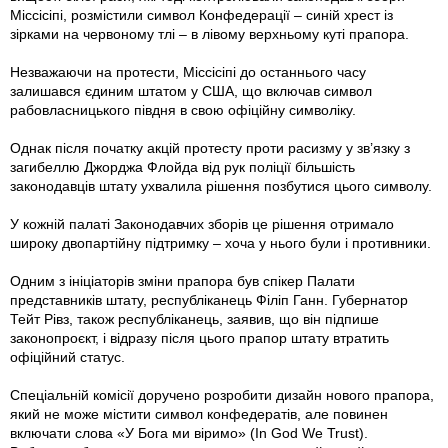
Міссісіпі, розмістили символ Конфедерації – синій хрест із
зірками на червоному тлі – в лівому верхньому куті прапора.
Незважаючи на протести, Міссісіпі до останнього часу
залишався єдиним штатом у США, що включав символ
рабовласницького півдня в свою офіційну символіку.
Однак після початку акцій протесту проти расизму у зв’язку з
загибеллю Джорджа Флойда від рук поліції більшість
законодавців штату ухвалила рішення позбутися цього символу.
У кожній палаті Законодавчих зборів це рішення отримало
широку двопартійну підтримку – хоча у нього були і противники.
Одним з ініціаторів зміни прапора був спікер Палати
представників штату, республіканець Філіп Ганн. Губернатор
Тейт Рівз, також республіканець, заявив, що він підпише
законопроєкт, і відразу після цього прапор штату втратить
офіційний статус.
Спеціальній комісії доручено розробити дизайн нового прапора,
який не може містити символ конфедератів, але повинен
включати слова «У Бога ми віримо» (In God We Trust).