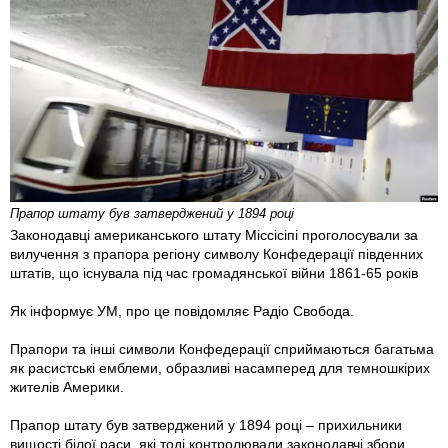
Прапор штату був затверджений у 1894 році
Законодавці американського штату Міссісіпі проголосували за
вилучення з прапора регіону символу Конфедерації південних
штатів, що існувала під час громадянської війни 1861-65 років
Як інформує УМ, про це повідомляє Радіо Свобода.
Прапори та інші символи Конфедерації сприймаються багатьма
як расистські емблеми, образливі насамперед для темношкірих
жителів Америки.
Прапор штату був затверджений у 1894 році – прихильники
вищості білої раси, які тоді контролювали законодавчі збори