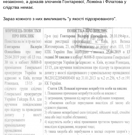
незаконно, а доказів злочинів Гонтаревої, Ложкіна і Філатова у
слідства немає.
Зараз кожного з них викликають "у якості підозрюваного".