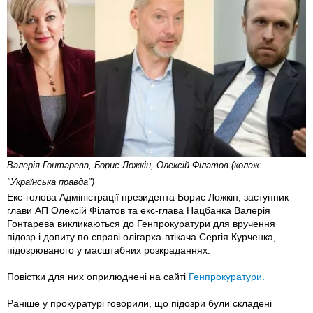
Валерія Гонтарева, Борис Ложкін, Олексій Філатов (колаж:
"Українська правда")
Екс-голова Адміністрації президента Борис Ложкін, заступник
глави АП Олексій Філатов та екс-глава Нацбанка Валерія
Гонтарева викликаються до Генпрокуратури для вручення
підозр і допиту по справі олігарха-втікача Сергія Курченка,
підозрюваного у масштабних розкраданнях.
Повістки для них оприлюднені на сайті
Генпрокуратури.
Раніше у прокуратурі говорили, що підозри були складені