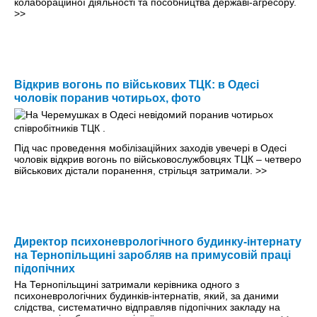
колабораційної діяльності та пособництва державі-агресору.
>>
Відкрив вогонь по військових ТЦК: в Одесі
чоловік поранив чотирьох, фото
Під час проведення мобілізаційних заходів увечері в Одесі
чоловік відкрив вогонь по військовослужбовцях ТЦК – четверо
військових дістали поранення, стрільця затримали.
>>
Директор психоневрологічного будинку-інтернату
на Тернопільщині заробляв на примусовій праці
підопічних
На Тернопільщині затримали керівника одного з
психоневрологічних будинків-інтернатів, який, за даними
слідства, систематично відправляв підопічних закладу на