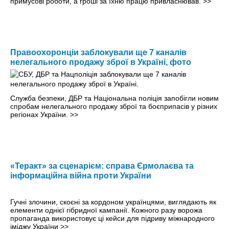
примусові роботи, а гроші за їхню працю привласнював.
>>
Правоохоронціи заблокували ще 7 каналів
нелегального продажу зброї в Україні, фото
Служба безпеки, ДБР та Національна поліція запобігли новим
спробам нелегального продажу зброї та боєприпасів у різних
регіонах України.
>>
«Теракт» за сценарієм: справа Єрмолаєва та
інформаційна війна проти України
Гучні злочини, скоєні за кордоном українцями, виглядають як
елементи однієї гібридної кампанії. Кожного разу ворожа
пропаганда використовує ці кейси для підриву міжнародного
іміджу України
>>