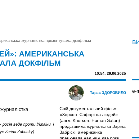
ериканська журналістка презентувала докфільм
В
ДЕЙ»: АМЕРИКАНСЬКА
ВАЛА ДОКФІЛЬМ
10:54,
29.06.2025
e-m
Тарас ЗДОРОВИЛО
Свій документальний фільм
«Херсон. Сафарі на людей»
(англ. Kherson: Human Safari)
 росія веде проти України, і
представила журналістка Заріна
к Zarina Zabrisky)
Забріскі: американка
працювала над ним два роки.