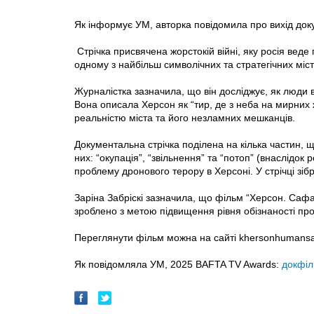
Як інформує УМ, авторка повідомила про вихід доку
Стрічка присвячена жорстокій війні, яку росія веде 
одному з найбільш символічних та стратегічних міст 
Журналістка зазначила, що він досліджує, як люди в
Вона описала Херсон як “тир, де з неба на мирних
реальністю міста та його незламних мешканців.
Документальна стрічка поділена на кілька частин, щ
них: “окупація”, “звільнення” та “потоп” (внаслідок
проблему дронового терору в Херсоні. У стрічці зіб
Заріна Забріскі зазначила, що фільм “Херсон. Саф
зроблено з метою підвищення рівня обізнаності про
Переглянути фільм можна на сайті khersonhumansa
Як повідомляла УМ, 2025 BAFTA TV Awards:
докфі