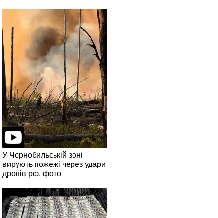
У Чорнобильській зоні
вирують пожежі через удари
дронів рф, фото