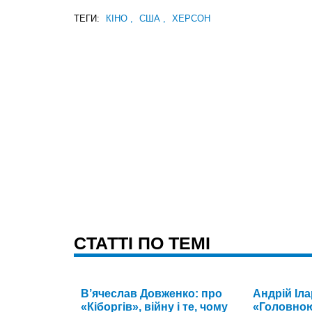
ТЕГИ:
КІНО
,
США
,
ХЕРСОН
CТАТТІ ПО ТЕМІ
В’ячеслав Довженко: про
Андрій Іла
«Кіборгів», війну і те, чому
«Головною