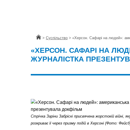
Головна
>
Суспільство
>
«Херсон. Сафарі на людей»: ам
«ХЕРСОН. САФАРІ НА ЛЮ
ЖУРНАЛІСТКА ПРЕЗЕНТУ
Стрічка Заріни Забріскі присвячена жорстокій війні, яку
розкриває її через призму подій в Херсоні (Фото: Фейсбу