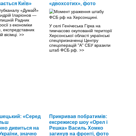
шається Київ»
«двохсотих», фото
ютубканалу «ДумаЙ»
ндрій Іларіонов —
олишній Радник
осії з економіки
У селі Генічеська Гірка на
), експредставник
тимчасово окупованій території
ій вісімці.
>>
Херсонської області українські
спецпризначенці Центру
спецоперацій "А" СБУ вразили
штаб ФСБ рф.
>>
шецький: «Серед
Прикривав побратимів:
ільш
ексрежисер шоу «Орел і
чно дивиться на
Решка» Василь Хомко
України, значно
загинув на фронті, фото