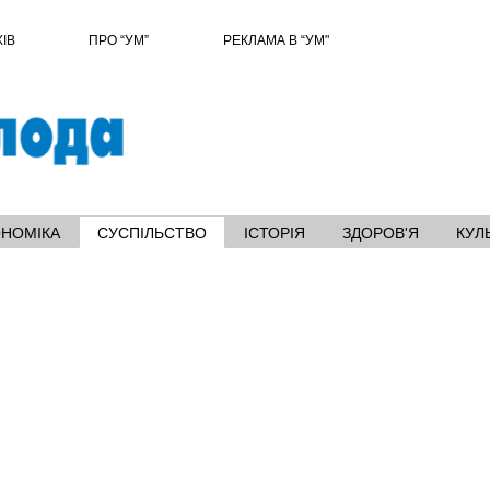
ХІВ
ПРО “УМ”
РЕКЛАМА В “УМ"
ОНОМІКА
СУСПІЛЬСТВО
ІСТОРІЯ
ЗДОРОВ'Я
КУЛ