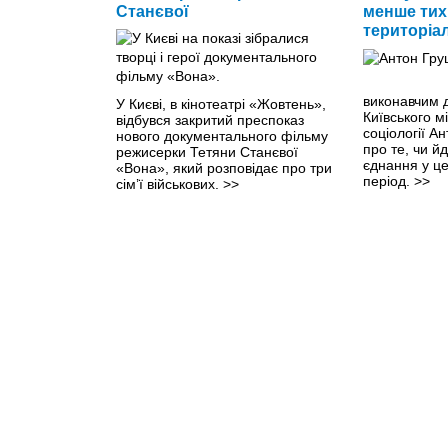
Станєвої
менше тих,
територіа
виконавчим 
У Києві, в кінотеатрі «Жовтень»,
Київського м
відбувся закритий преспоказ
соціології 
нового документального фільму
про те, чи йд
режисерки Тетяни Станєвої
єднання у ц
«Вона», який розповідає про три
період.
>>
сім’ї військових.
>>