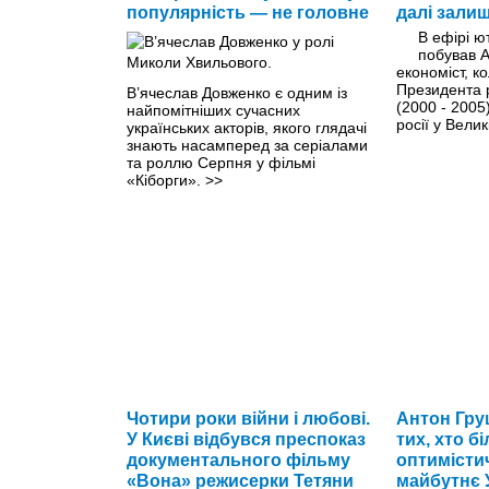
популярність — не головне
далі зали
В ефірі 
побував А
економіст, к
Президента р
В’ячеслав Довженко є одним із
(2000 - 2005
найпомітніших сучасних
росії у Велик
українських акторів, якого глядачі
знають насамперед за серіалами
та роллю Серпня у фільмі
«Кіборги».
>>
Чотири роки війни і любові.
Антон Гру
У Києві відбувся преспоказ
тих, хто б
документального фільму
оптимісти
«Вона» режисерки Тетяни
майбутнє 