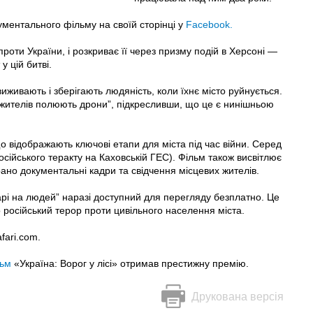
ментального фільму на своїй сторінці у
Facebook.
проти України, і розкриває її через призму подій в Херсоні —
у цій битві.
иживають і зберігають людяність, коли їхнє місто руйнується.
 жителів полюють дрони”, підкресливши, що це є нинішньою
о відображають ключові етапи для міста під час війни. Серед
 російського теракту на Каховській ГЕС). Фільм також висвітлює
рано документальні кадри та свідчення місцевих жителів.
арі на людей” наразі доступний для перегляду безплатно. Це
 російський терор проти цивільного населення міста.
fari.com.
льм
«Україна: Ворог у лісі» отримав престижну премію.
Друкована версія