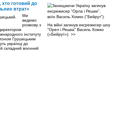
 хто готовий до
льних втрат»
Ми
ведемо
розмову з
На війні загинув ексрежисер шоу
директором
"Орел і Решка" Василь Хомко
іжнародного інституту
(«Бейрут»).
>>
Антоном Грушецьким
уть українці до
ей складний воєнний