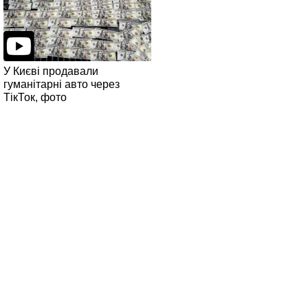
У Києві продавали
гуманітарні авто через
ТікТок, фото