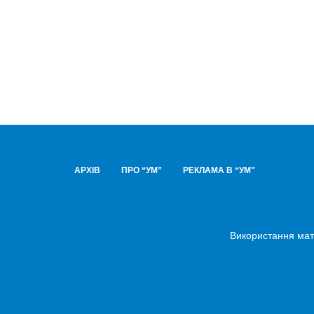
АРХІВ
ПРО “УМ”
РЕКЛАМА В “УМ"
Використання мате