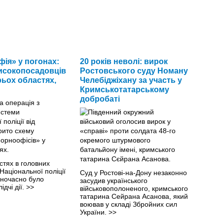
ія» у погонах:
20 років неволі: вирок
исокопосадовців
Ростовського суду Номану
трьох областях,
Челебіджіхану за участь у
Кримськотатарському
добробаті
стях в головних
Національної поліції
Суд у Ростові-на-Дону незаконно
дночасно було
засудив українського
ідчі дії.
>>
військовополоненого, кримського
татарина Сейрана Асанова, який
воював у складі Збройних сил
України.
>>