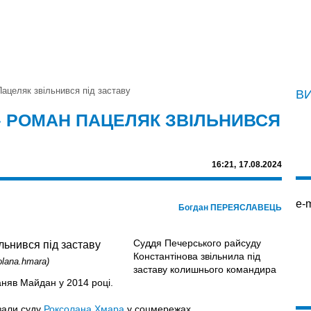
ацеляк звільнився під заставу
В
 РОМАН ПАЦЕЛЯК ЗВІЛЬНИВСЯ
16:21,
17.08.2024
e-m
Богдан ПЕРЕЯСЛАВЕЦЬ
Суддя Печерського райсуду
Константінова звільнила під
olana.hmara)
заставу колишнього командира
аняв Майдан у 2014 році.
зали суду
Роксолана Хмара
у соцмережах.