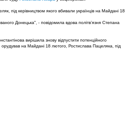
еляк, під керівництвом якого вбивали українців на Майдані 18
ованого Донецька", - повідомила вдова політв’язня Степана
онстантінова вирішила знову відпустити потенційного
й орудував на Майдані 18 лютого, Ростислава Пацеляка, під