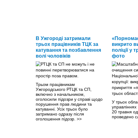
В Ужгороді затримали
«Порномаф
трьох працівників ТЦК за
викрито в
катування та позбавлення
поліції у 
волі чоловіків
фото
Трьом працівникам
Ужгородського РТЦК та СП,
включно з начальником,
оголосили підозри у справі щодо
У трьох обла
порушення прав людини та
управліннях 
катуванні. Усіх трьох було
20 травня о
затримано одразу після
проведено сл
оголошення підозр.
>>