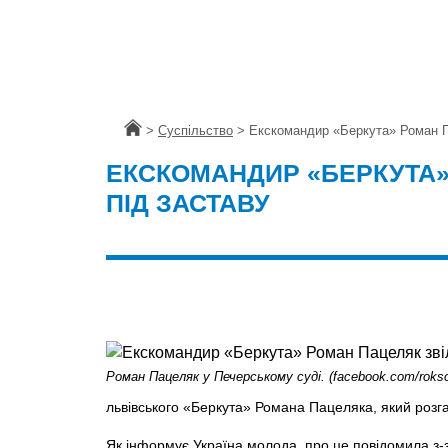
Головна
>
Суспільство
>
Екскомандир «Беркута» Роман П
ЕКСКОМАНДИР «БЕРКУТА»
ПІД ЗАСТАВУ
Роман Пацеляк у Печерському суді. (facebook.com/roks
львівського «Беркута» Романа Пацеляка, який розг
Як інформує Україна молода, про це повідомила з-