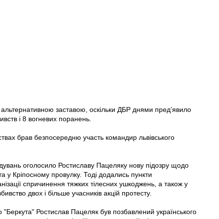
 з альтернативною заставою, оскільки ДБР днями предʼявило
ивств і 8 вогневих поранень.
ствах брав безпосередню участь командир львівського
дувань оголосило Ростиславу Пацеляку нову підозру щодо
 та у Кріпосному провулку. Тоді додались пункти
анізації спричинення тяжких тілесних ушкоджень, а також у
бивство двох і більше учасників акцій протесту.
о "Беркута" Ростислав Пацеляк був позбавлений українського