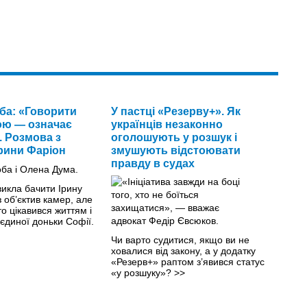
ба: «Говорити
У пастці «Резерву+». Як
ою — означає
українців незаконно
. Розмова з
оголошують у розшук і
рини Фаріон
змушують відстоювати
правду в судах
викла бачити Ірину
 об’єктив камер, але
о цікавився життям і
 єдиної доньки Софії.
Чи варто судитися, якщо ви не
ховалися від закону, а у додатку
«Резерв+» раптом з’явився статус
«у розшуку»?
>>