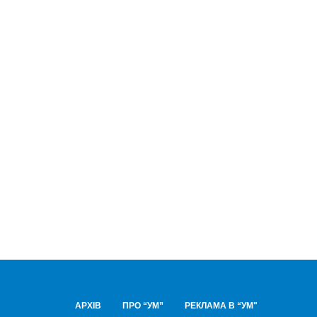
АРХІВ
ПРО “УМ”
РЕКЛАМА В “УМ"