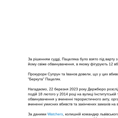
За рішенням судді, Пацеляка було взято під варту
йому свіже обвинувачення, в якому фігурують 12 вб
Прокурори Супрун та Іванов довели, що у цих вбив
"Беркута" Пацеляк.
Нагадаємо, 22 березня 2023 року Держбюро розслі
подій 18 лютого у 2014 році на вулиці Інститутській
обвинувачення у вчиненні терористичного акту, орг
вчиненні умисних вбивств та закінчених замахів на в
За даними
Watchers
, колишній командир львівськог