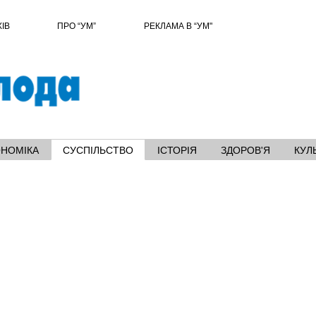
ХІВ
ПРО “УМ”
РЕКЛАМА В “УМ"
ОНОМІКА
СУСПІЛЬСТВО
ІСТОРІЯ
ЗДОРОВ'Я
КУЛ