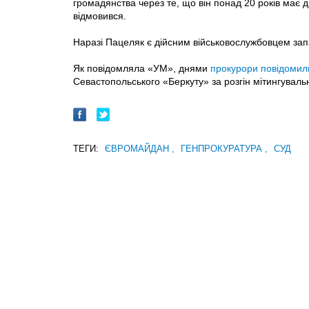
громадянства через те, що він понад 20 років має д
відмовився.
Наразі Пацеляк є дійсним військовослужбовцем зап
Як повідомляла «УМ», днями
прокурори повідомили
Севастопольського «Беркуту» за розгін мітингувальни
ТЕГИ:
ЄВРОМАЙДАН
,
ГЕНПРОКУРАТУРА
,
СУД