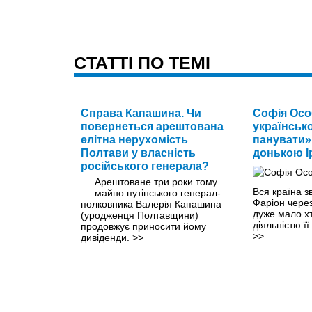
CТАТТІ ПО ТЕМІ
Справа Капашина. Чи
Софія Осо
повернеться арештована
українськ
елітна нерухомість
панувати»
Полтави у власність
донькою І
російського генерала?
Арештоване три роки тому
Вся країна з
майно путінського генерал-
Фаріон через
полковника Валерія Капашина
дуже мало хт
(уродженця Полтавщини)
діяльністю її
продовжує приносити йому
>>
дивіденди.
>>