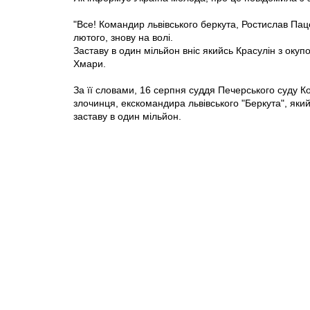
"Все! Командир львівського беркута, Ростислав Пац
лютого, знову на волі.
Заставу в один мільйон вніс якийсь Красулін з окуп
Хмари.
За її словами, 16 серпня суддя Печерського суду К
злочинця, екскомандира львівського "Беркута", яки
заставу в один мільйон.