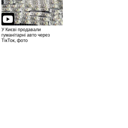
У Києві продавали
гуманітарні авто через
ТікТок, фото