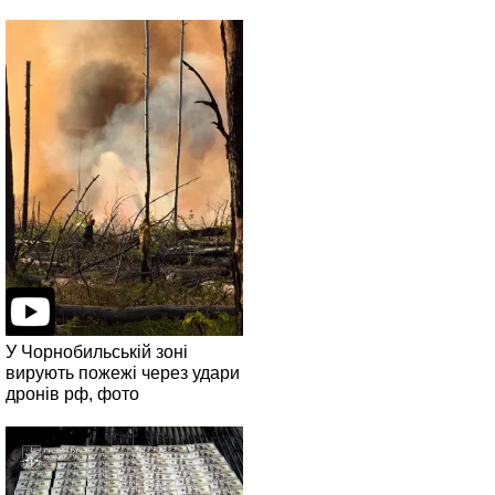
У Чорнобильській зоні
вирують пожежі через удари
дронів рф, фото