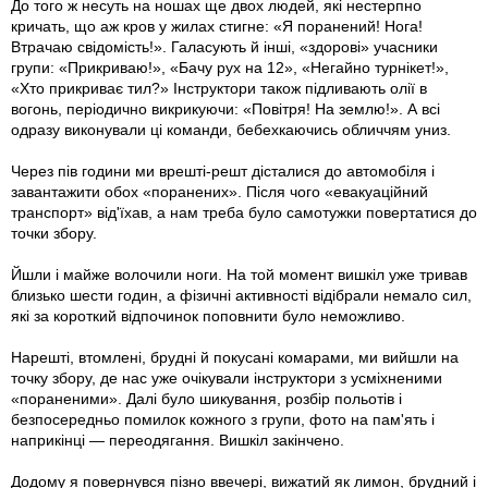
До того ж несуть на ношах ще двох людей, які нестерпно
кричать, що аж кров у жилах стигне: «Я поранений! Нога!
Втрачаю свідомість!». Галасують й інші, «здорові» учасники
групи: «Прикриваю!», «Бачу рух на 12», «Негайно турнікет!»,
«Хто прикриває тил?» Інструктори також підливають олії в
вогонь, періодично викрикуючи: «Повітря! На землю!». А всі
одразу виконували ці команди, бебехкаючись обличчям униз.
Через пів години ми врешті-решт дісталися до автомобіля і
завантажити обох «поранених». Після чого «евакуаційний
транспорт» від'їхав, а нам треба було самотужки повертатися до
точки збору.
Йшли і майже волочили ноги. На той момент вишкіл уже тривав
близько шести годин, а фізичні активності відібрали немало сил,
які за короткий відпочинок поповнити було неможливо.
Нарешті, втомлені, брудні й покусані комарами, ми вийшли на
точку збору, де нас уже очікували інструктори з усміхненими
«пораненими». Далі було шикування, розбір польотів і
безпосередньо помилок кожного з групи, фото на пам'ять і
наприкінці — переодягання. Вишкіл закінчено.
Додому я повернувся пізно ввечері, вижатий як лимон, брудний і