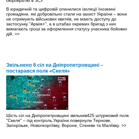
В юридичній та цифровій опинилися ізоляції Іноземні
громадяни, які добровільно стали на захист України – вони
не отримують військових квитків, не мають доступу до
застосунку "Армія+", а в штабах окремих бригад з них
вимагають гроші за оформлення статусу учасника бойових
дій.
>>
Звільнено 6 сіл на Дніпропетровщині –
постарався полк «Скеля»
Шість сіл на Дніпропетровщині звільнив425 штурмовий полк
"Скеля" – під контроль України повернули Тернове,
Запорізьке, Новогеоргіївку, Вороне, Січневе та Маліївку.
>>