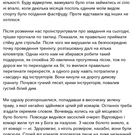
кількості. Буду відвертим, важкувато було отак займатись ні сіло
ні впало, коли декілька місяців поспіль єдиним моїм видом
спорту було поїдання фастфуду. Проте відставати від інших не
хотілося.
Після розминки нас проінструктували про завдання на сьогодні,
трішки прогнали по тактиці. Показали, як правильно приймати
стійку для стрільби. Після чого ми вирушили на безпосередню
точку проведення тренінгу, розташовану далі на кілька
кілометрів. Однак ніхто нам не збирався робити такий
подарунок, як спокійна 30-хвилинна прогулянка лісом, тож по
дорозі ми то переходили на біг, то вчилися правильно
перетинати перехрестя, а одного разу навіть потрапили у
«засідку» від інструкторів. Вони кинули на дорогу димову
гранату. Почувся гучний ляскіт, крики інструкторів, повалив
густий білий дим.
Ми одразу розпорошилися, попадавши в височезну зелену
траву, з якої негайно здійнявся цілий рій комарів. Останніх треба
згадати окремим словом. Вочевидь колись на цій місцевості
було болото. Повсюди виднівся засохлий очерет. Відповідно і
комарі жили тут як у Бога за пазухою. З часом болото зникло, а
от комарі — ні. Здоровезні, з ніготь розміром, нахабні, вони були
повсюди. Спрей від комарів допомагав лише на дуже незначний