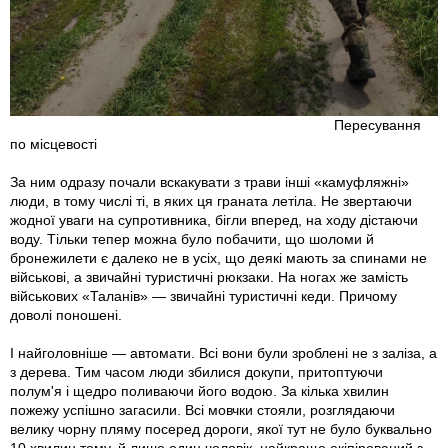
Пересування
по місцевості
За ним одразу почали вскакувати з трави інші «камуфляжні»
люди, в тому числі ті, в яких ця граната летіла. Не звертаючи
жодної уваги на супротивника, бігли вперед, на ходу дістаючи
воду. Тільки тепер можна було побачити, що шоломи й
бронежилети є далеко не в усіх, що деякі мають за спинами не
військові, а звичайні туристичні рюкзаки. На ногах же замість
військових «Таланів» — звичайні туристичні кеди. Причому
доволі поношені.
І найголовніше — автомати. Всі вони були зроблені не з заліза, а
з дерева. Тим часом люди збилися докупи, притоптуючи
полум'я і щедро поливаючи його водою. За кілька хвилин
пожежу успішно загасили. Всі мовчки стояли, розглядаючи
велику чорну пляму посеред дороги, якої тут не було буквально