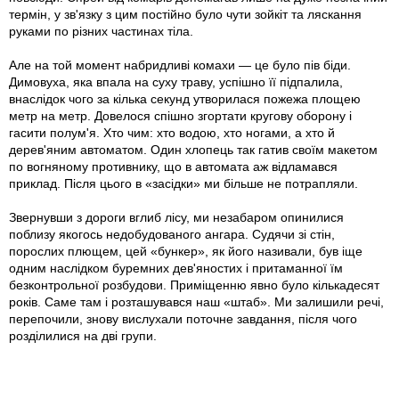
термін, у зв'язку з цим постійно було чути зойкіт та ляскання
руками по різних частинах тіла.
Але на той момент набридливі комахи — це було пів біди.
Димовуха, яка впала на суху траву, успішно її підпалила,
внаслідок чого за кілька секунд утворилася пожежа площею
метр на метр. Довелося спішно згортати кругову оборону і
гасити полум'я. Хто чим: хто водою, хто ногами, а хто й
дерев'яним автоматом. Один хлопець так гатив своїм макетом
по вогняному противнику, що в автомата аж відламався
приклад. Після цього в «засідки» ми більше не потрапляли.
Звернувши з дороги вглиб лісу, ми незабаром опинилися
поблизу якогось недобудованого ангара. Судячи зі стін,
порослих плющем, цей «бункер», як його називали, був іще
одним наслідком буремних дев'яностих і притаманної їм
безконтрольної розбудови. Приміщенню явно було кількадесят
років. Саме там і розташувався наш «штаб». Ми залишили речі,
перепочили, знову вислухали поточне завдання, після чого
розділилися на дві групи.