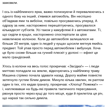
замовкли.
І ось із найближчого ярка, важко попихкуючи й перевалюючись з
одного боку на інший, з'явився автомобіль. Він неспішно
об'їжджав ями та вибоїни, повільно просуваючись уперед. А
одразу за ним, насторожено перешіптуючись, просувалося
кількадесят суб'єктів. Усі також у камуфляжі й з автоматами. Ті,
що сиділи в кущах, насторожено спостерігали за цією
невеличкою колоною. Коли до автомобіля залишалося не
більше 20 метрів, один із людей у кущах щосили метнув якийсь
предмет. Той упав просто перед автомобілем і вибухнув. Хоча
це було схоже більше на гучний плескіт у долоні — ефект це
мало грандіозний.
Хтось із колони на весь голос прокричав: «Засідка!» — і люди
миттєво попадали на землю, відкочуючись у найближчу траву.
Машина стрімко почала здавати назад. Дорогу майже повністю
затягнуло густим білим димом. Минуло кілька хвилин, як раптом
один із тих, хто кидав гранату, прокричав: «Хлопці! Пожежа!» —
і, наплювавши на будь-які правила тактичного пересування,
рвонув просто через кущі до того місця, куди й прилетіла ця річ,
що наразі так сильно диміла.