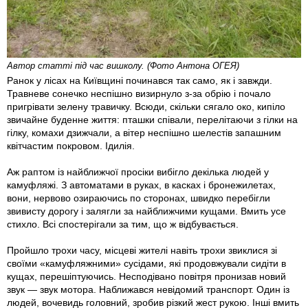
Автор статті під час вишколу. (Фото Антона ОГЕЯ)
Ранок у лісах на Київщині починався так само, як і завжди.
Травневе сонечко неспішно визирнуло з-за обрію і почало
пригрівати зелену травичку. Всюди, скільки сягало око, кипіло
звичайне буденне життя: пташки співали, перелітаючи з гілки на
гілку, комахи дзижчали, а вітер неспішно шелестів запашним
квітчастим покровом. Ідилія.
Аж раптом із найближчої просіки вибігло декілька людей у
камуфляжі. З автоматами в руках, в касках і бронежилетах,
вони, нервово озираючись по сторонах, швидко перебігли
звивисту дорогу і залягли за найближчими кущами. Вмить усе
стихло. Всі спостерігали за тим, що ж відбувається.
Пройшло трохи часу, місцеві жителі навіть трохи звиклися зі
своїми «камуфляжними» сусідами, які продовжували сидіти в
кущах, перешіптуючись. Несподівано повітря пронизав новий
звук — звук мотора. Наближався невідомий транспорт. Один із
людей, вочевидь головний, зробив різкий жест рукою. Інші вмить