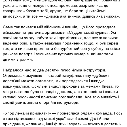
10 хвилин тому, й лише один чоловік, найкраще екіпірований з
усіх, зі злістю сплюнув і стиха промовив, звертаючись до
товариша: «Казав я тобі, друже, не бери ти ці китайські
димовухи, а ти все — «дивись яка знижка, дивись яка знижка».
Саме так почався мій військовий вишкіл, що його проводила
військово-патріотична організація «Студентський курінь». Усі
охочі мали змогу набути хоч і примітивних, але все ж навичок
ведення бою, а також евакуації поранених тощо. Я був серед
тих, хто вирішив проміняти безтурботний сон у суботу на свіже
ранкове повітря і величезних кусючих комарів, які налітали
цілими зграями.
Набралося нас зо два десятки плюс кілька інструкторів.
Отримавши амуніцію — старий камуфляж типу «дубок» і
дерев'яні макети автоматів, ми переодяглися і швидко
вишикувалися. Оскільки вишкіл проходив за межами Києва, то
місця навколо було справді вдосталь, а свіже повітря і запахи
квітучої рослинності приємно розслабляли. Але всю млявість і
спокій умить зняли енергійні інструктори.
«Упор лежачи прийняти!» — пронеслася рядами команда. І ось
я вже відтискаюся від м'якої української землі. Далі йшли
присідання, «планка», інші фізичні вправи — всього в достатній