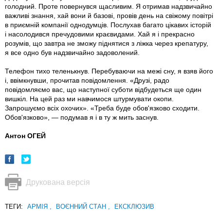
голодний. Проте повернувся щасливим. Я отримав надзвичайно
важливі знання, хай вони й базові, провів день на свіжому повітрі
в приємній компанії однодумців. Послухав багато цікавих історій
і насолодився пречудовими краєвидами. Хай я і прекрасно
розумів, що завтра не зможу піднятися з ліжка через крепатуру,
я все одно був надзвичайно задоволений.
Телефон тихо теленькнув. Перебуваючи на межі сну, я взяв його
і, ввімкнувши, прочитав повідомлення. «Друзі, радо
повідомляємо вас, що наступної суботи відбудеться ще один
вишкіл. На цей раз ми навчимося штурмувати окопи.
Запрошуємо всіх охочих». «Треба буде обов'язково сходити.
Обов'язково», — подумав я і в ту ж мить заснув.
Антон ОГЕЙ
Друкована версія
ТЕГИ:
АРМІЯ
,
ВОЄННИЙ СТАН
,
ЕКСКЛЮЗИВ