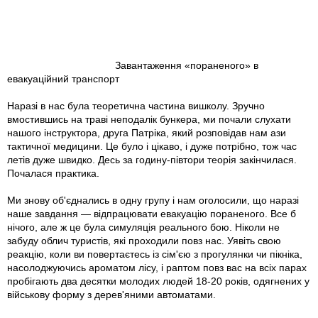
Завантаження «пораненого» в
евакуаційний транспорт
Наразі в нас була теоретична частина вишколу. Зручно
вмостившись на траві неподалік бункера, ми почали слухати
нашого інструктора, друга Патріка, який розповідав нам ази
тактичної медицини. Це було і цікаво, і дуже потрібно, тож час
летів дуже швидко. Десь за годину-півтори теорія закінчилася.
Почалася практика.
Ми знову об'єднались в одну групу і нам оголосили, що наразі
наше завдання — відпрацювати евакуацію пораненого. Все б
нічого, але ж це була симуляція реального бою. Ніколи не
забуду облич туристів, які проходили повз нас. Уявіть свою
реакцію, коли ви повертаєтесь із сім'єю з прогулянки чи пікніка,
насолоджуючись ароматом лісу, і раптом повз вас на всіх парах
пробігають два десятки молодих людей 18-20 років, одягнених у
військову форму з дерев'яними автоматами.