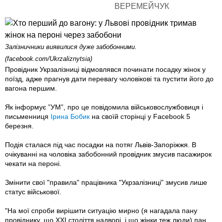
Залізничники виявилися дуже забобонними.
(facebook.com/Ukrzaliznytsia)
Провідник Укрзалізниці відмовлявся починати посадку жінок у
поїзд, адже прагнув дати перевагу чоловікові та пустити його до
вагона першим.
Як інформує ”УМ”, про це повідомила військовослужбовиця і
письменниця
Ірина Бобик
на своїй сторінці у Facebook 5
березня.
Подія сталася під час посадки на потяг Львів-Запоріжжя. В
очікуванні на чоловіка забобонний провідник змусив пасажирок
чекати на пероні.
Змінити свої "правила" працівника "Укрзалізниці" змусив лише
статус військової.
"На мої спроби вирішити ситуацію мирно (я нагадала пану
провіднику, що XXI століття надворі, і що жінки теж люди) пан