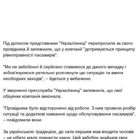
Під дописом представники "Укрзалізниці" перепросили за свого
провідника й запевнили, що у компанії "дотримуються принципу
рівноправності пасажирів".
"Ми не забобонні й серйозно ставимося до даного випадку і
зобов'язуємося ретельно розглянути цю ситуацію та вжити
необхідних заходів", – йдеться у вибаченні.
У зверненні пресслужба "Укрзалізниці" запевнила, що свої
обіцянки компанія виконала.
"Провідника було відсторонено від роботи. З ним провели розбір
ситуації та додаткові навчання щодо обслуговування пасажирів",
– повідомили вони.
За українською традицією, до хати першим мав входити чоловік
– це нібито мало принести удачу. Цей забобон знайшов своє