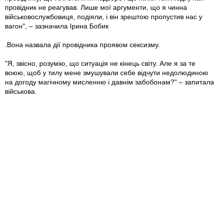
провідник не реагував. Лише мої аргументи, що я чинна
військовослужбовиця, подіяли, і він зрештою пропустив нас у
вагон", – зазначила Ірина Бобик
.Вона назвала дії провідника проявом сексизму.
"Я, звісно, розумію, що ситуація не кінець світу. Але я за те
воюю, щоб у тилу мене змушували себе відчути недолюдиною
на догоду магічному мисленню і давнім забобонам?" – запитала
військова.