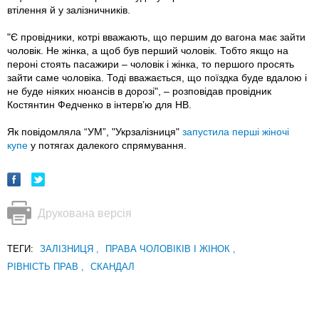
втілення й у залізничників.
"Є провідники, котрі вважають, що першим до вагона має зайти
чоловік. Не жінка, а щоб був перший чоловік. Тобто якщо на
пероні стоять пасажири – чоловік і жінка, то першого просять
зайти саме чоловіка. Тоді вважається, що поїздка буде вдалою і
не буде ніяких нюансів в дорозі", – розповідав провідник
Костянтин Федченко в інтерв’ю для НВ.
Як повідомляла “УМ”, "Укрзалізниця"
запустила перші жіночі
купе
у потягах далекого спрямування.
Друкована версія
ТЕГИ:
ЗАЛІЗНИЦЯ
,
ПРАВА ЧОЛОВІКІВ І ЖІНОК
,
РІВНІСТЬ ПРАВ
,
СКАНДАЛ