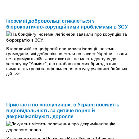
Іноземні добровольці стикаються з
бюрократично-корупційними проблемами в ЗСУ
В юридичній та цифровій опинилися ізоляції Іноземні
громадяни, які добровільно стали на захист України – вони
не отримують військових квитків, не мають доступу до
застосунку "Армія+", а в штабах окремих бригад з них
вимагають гроші за оформлення статусу учасника бойових
дій.
>>
Пристасті по «полуничці»: в Україні посилять
відповідальність за дитяче порно й
декриміналізують доросле
У першому читанні Верховна Рада України 14 липня