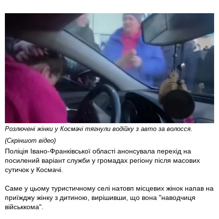
Розлючені жінки у Космачі тягнули водійку з авто за волосся.
(Скріншот відео)
Поліція Івано-Франківської області анонсувала перехід на
посилений варіант служби у громадах регіону після масових
сутичок у Космачі.
Саме у цьому туристичному селі натовп місцевих жінок напав на
приїжджу жінку з дитиною, вирішивши, що вона "наводчиця
військкома".