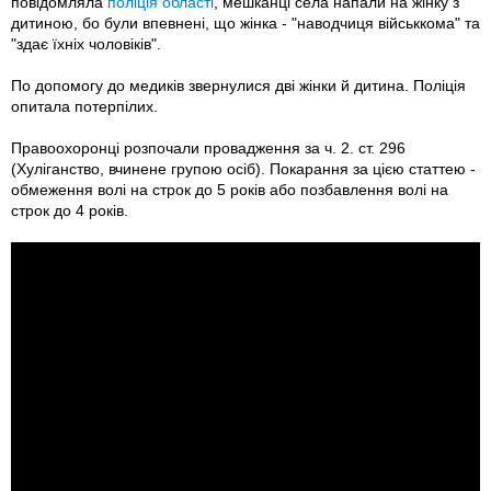
повідомляла
поліція області
, мешканці села напали на жінку з
дитиною, бо були впевнені, що жінка - "наводчиця військкома" та
"здає їхніх чоловіків".
По допомогу до медиків звернулися дві жінки й дитина. Поліція
опитала потерпілих.
Правоохоронці розпочали провадження за ч. 2. ст. 296
(Хуліганство, вчинене групою осіб). Покарання за цією статтею -
обмеження волі на строк до 5 років або позбавлення волі на
строк до 4 років.