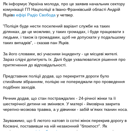
Як інформує Україна молода, про це заявив начальник сектору
комунікації ГП Нацполіції в Івано-Франківській області Андрій
Яцків
в ефірі Радіо Свобода
у четвер.
"Поліція буде нести посилений варіант служби на таких
ділянках, де це можливо, у таких громадах, і буде працювати з
людьми, і також із громадами, щоб не допускати у подальшому
таких випадків", - сказав пан Яцків.
За його словами, всі учасники інциденту - це місцеві жителі.
Зараз слідчі допитують їх. Далі буде ухвалюватися рішення про
притягнення до відповідальності.
Представник поліції додав, що перекриття дороги було
стихійним зібранням, поліцію не попереджали про проведення
подібних заходів.
Речник додав, що стан постраждалих - 24-річної жінки та її
шестирічної дитини не змінився. У матері - ймовірна закрита
черепно-мозкова травма, а у дівчинки - забій м’яких тканин носа.
Зауважимо, що 6 лютого натовп із сотні жінок перекрив дорогу в
Космачі, поставивши на ній незаконний "блокпост". Як