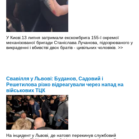
У Києві.13 липня затримали екскомбрига 155-ї окремої
механізованої бригади Станіслава Лучанова, підозрюваного у
викраденні і вбивстві двох братів - цивільних чоловіків.
>>
Свавілля у Львові: Буданов, Садовий і
Решетилова різко відреагували через напад на
військових ТЦК
На інцидент у Львові, де натовп перекинув службовий