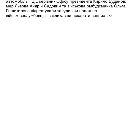
автомобіль ТЦК, керівник Офісу президента Кирило Буданов,
мер Львова Андрій Садовий та військова омбудсманка Ольга
Решетилова відреагували засудивши напад на
військовослужбовців і закликавши покарати винних.
>>