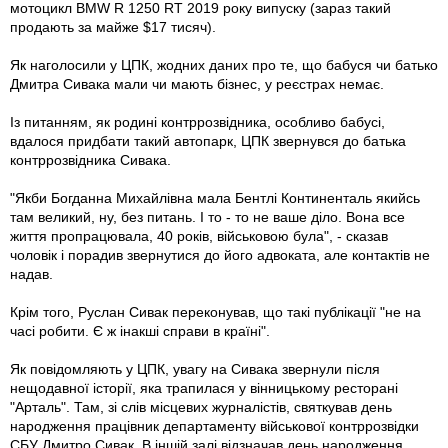
мотоцикл BMW R 1250 RT 2019 року випуску (зараз такий
продають за майже $17 тисяч).
Як наголосили у ЦПК, жодних даних про те, що бабуся чи батько
Дмитра Сивака мали чи мають бізнес, у реєстрах немає.
Із питанням, як родині контррозвідника, особливо бабусі,
вдалося придбати такий автопарк, ЦПК звернувся до батька
контррозвідника Сивака.
"Якби Богданна Михайлівна мала Бентлі Континенталь якийсь
там великий, ну, без питань. І то - то не ваше діло. Вона все
життя пропрацювала, 40 років, військовою була", - сказав
чоловік і порадив звернутися до його адвоката, але контактів не
надав.
Крім того, Руслан Сивак переконував, що такі публікації "не на
часі робити. Є ж інакші справи в країні".
Як повідомляють у ЦПК, увагу на Сивака звернули після
нещодавної історії, яка трапилася у вінницькому ресторані
"Арталь". Там, зі слів місцевих журналістів, святкував день
народження працівник департаменту військової контррозвідки
СБУ Дмитро Сивак. В іншій залі відзначав день народження