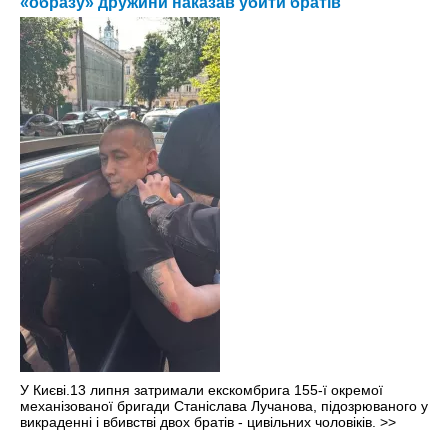
«образу» дружини наказав убити братів
У Києві.13 липня затримали екскомбрига 155-ї окремої
механізованої бригади Станіслава Лучанова, підозрюваного у
викраденні і вбивстві двох братів - цивільних чоловіків.
>>