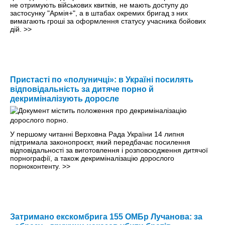
не отримують військових квитків, не мають доступу до
застосунку "Армія+", а в штабах окремих бригад з них
вимагають гроші за оформлення статусу учасника бойових
дій.
>>
Пристасті по «полуничці»: в Україні посилять
відповідальність за дитяче порно й
декриміналізують доросле
У першому читанні Верховна Рада України 14 липня
підтримала законопроєкт, який передбачає посилення
відповідальності за виготовлення і розповсюдження дитячої
порнографії, а також декриміналізацію дорослого
порноконтенту.
>>
Затримано екскомбрига 155 ОМБр Лучанова: за