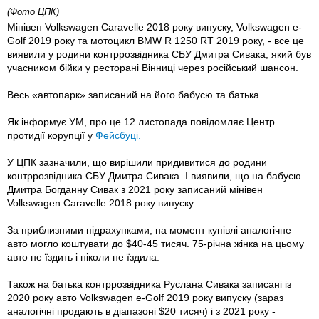
(Фото ЦПК)
Мінівен Volkswagen Caravelle 2018 року випуску, Volkswagen e-
Golf 2019 року та мотоцикл BMW R 1250 RT 2019 року, - все це
виявили у родини контррозвідника СБУ Дмитра Сивака, який був
учасником бійки у ресторані Вінниці через російський шансон.
Весь «автопарк» записаний на його бабусю та батька.
Як інформує УМ, про це 12 листопада повідомляє Центр
протидії корупції у
Фейсбуці.
У ЦПК зазначили, що вирішили придивитися до родини
контррозвідника СБУ Дмитра Сивака. І виявили, що на бабусю
Дмитра Богданну Сивак з 2021 року записаний мінівен
Volkswagen Caravelle 2018 року випуску.
За приблизними підрахунками, на момент купівлі аналогічне
авто могло коштувати до $40-45 тисяч. 75-річна жінка на цьому
авто не їздить і ніколи не їздила.
Також на батька контррозвідника Руслана Сивака записані із
2020 року авто Volkswagen e-Golf 2019 року випуску (зараз
аналогічні продають в діапазоні $20 тисяч) і з 2021 року -