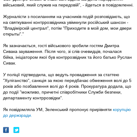
військовий, який служив на передовій", - йдеться в повідомленні.
Журналісти з посиланням на учасників подій розповідають, що
на святкуванні контррозвідника увімкнули російський шансон -
"Владімірскій централ", потім "Приходите в мой дом, мои двери
открыты"."
Як зазначається, гості військового зробили гостям Дмитра
Сивака зауваження. Після чого, зі слів очевидців, почалася
бійка, ініціатором якої був контррозвідник та його батько Руслан
Сивак.
У поліції підтвердила, що ведуть провадження за статтею
"Хуліганство", санкція за якою передбачає обмеження волі до 5
років або позбавлення волі до 4 років. Прокуратура додала, що
до події "можливо, причетні співробітники Служби безпеки,
департаменту контррозвідки".
Як повідомляла УМ, Зеленський пропонує прирівняти
корупцію
до держзради.