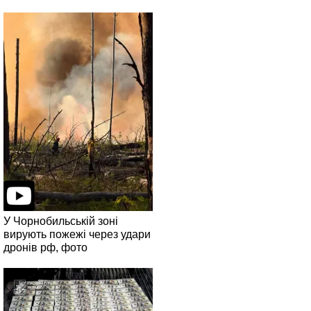
У Чорнобильській зоні
вирують пожежі через удари
дронів рф, фото