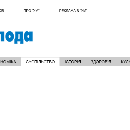
ХІВ
ПРО “УМ”
РЕКЛАМА В “УМ"
ОНОМІКА
СУСПІЛЬСТВО
ІСТОРІЯ
ЗДОРОВ'Я
КУЛ