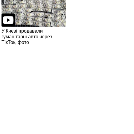
У Києві продавали
гуманітарні авто через
ТікТок, фото