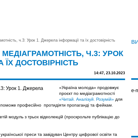
тність, ч.3: Урок 1. Джерела інформації та їх достовірність
В
ЕДІАГРАМОТНІСТЬ, Ч.3: УРОК
А ЇХ ДОСТОВІРНІСТЬ
14:47,
23.10.2023
«Україна молода» продовжує
e-m
проєкт по медіаграмотності
«Читай. Аналізуй. Розумій»
для
допоможе професійно протидіяти пропаганді та фейкам.
тій модуль з трьох відеолекцій (проскрольте публікацію до
української преси та завідувач Центру цифрової освіти та