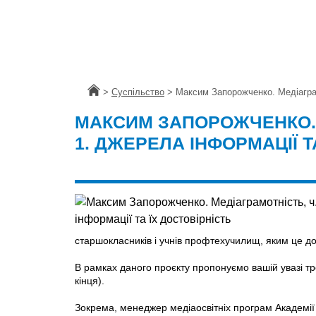
Головна
>
Суспільство
>
Максим Запорожченко. Медіаграмо
МАКСИМ ЗАПОРОЖЧЕНКО. М
1. ДЖЕРЕЛА ІНФОРМАЦІЇ Т
старшокласників і учнів профтехучилищ, яким це 
В рамках даного проєкту пропонуємо вашій увазі тре
кінця).
Зокрема, менеджер медіаосвітніх програм Академії 