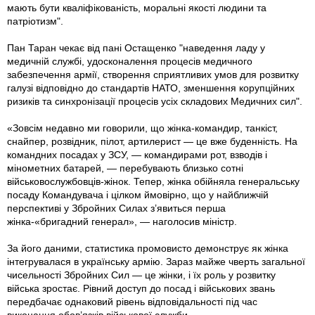
мають бути кваліфікованість, моральні якості людини та
патріотизм".
Пан Таран чекає від пані Остащенко "наведення ладу у
медичній службі, удосконалення процесів медичного
забезпечення армії, створення сприятливих умов для розвитку
галузі відповідно до стандартів НАТО, зменшення корупційних
ризиків та синхронізації процесів усіх складових Медичних сил".
«Зовсім недавно ми говорили, що жінка-командир, танкіст,
снайпер, розвідник, пілот, артилерист — це вже буденність. На
командних посадах у ЗСУ, — командирами рот, взводів і
мінометних батарей, — перебувають близько сотні
військовослужбовців-жінок. Тепер, жінка обійняла генеральську
посаду Командувача і цілком ймовірно, що у найближчій
перспективі у Збройних Силах з’явиться перша
жінка-«бригадний генерал», — наголосив міністр.
За його даними, статистика промовисто демонструє як жінка
інтегрувалася в українську армію. Зараз майже чверть загальної
чисельності Збройних Сил — це жінки, і їх роль у розвитку
війська зростає. Рівний доступ до посад і військових звань
передбачає однаковий рівень відповідальності під час