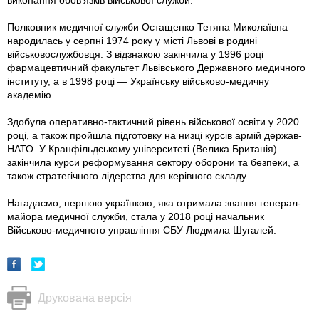
виконання обов’язків військової служби.
Полковник медичної служби Остащенко Тетяна Миколаївна
народилась у серпні 1974 року у місті Львові в родині
військовослужбовця. З відзнакою закінчила у 1996 році
фармацевтичний факультет Львівського Державного медичного
інституту, а в 1998 році — Українську військово-медичну
академію.
Здобула оперативно-тактичний рівень військової освіти у 2020
році, а також пройшла підготовку на низці курсів армій держав-
НАТО. У Кранфільдському університеті (Велика Британія)
закінчила курси реформування сектору оборони та безпеки, а
також стратегічного лідерства для керівного складу.
Нагадаємо, першою українкою, яка отримала звання генерал-
майора медичної служби, стала у 2018 році начальник
Військово-медичного управління СБУ Людмила Шугалей.
Друкована версія