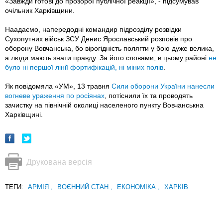
«Завжди готові до прозорої публічної реакції», - підсумував
очільник Харківщини.
Наадаємо, напередодні командир підрозділу розвідки
Сухопутних військ ЗСУ Денис Ярославський розповів про
оборону Вовчанська, бо вірогідність полягти у бою дуже велика,
а люди мають знати правду. За його словами, в цьому районі
не
було ні першої лінії фортифікацій, ні міних полів
.
Як повідомяла «УМ», 13 травня
Сили оборони України нанесли
вогневе ураження по росіянах
, потіснили їх та проводять
зачистку на північній околиці населеного пункту Вовчанськна
Харківщині.
Друкована версія
ТЕГИ:
АРМІЯ
,
ВОЄННИЙ СТАН
,
ЕКОНОМІКА
,
ХАРКІВ