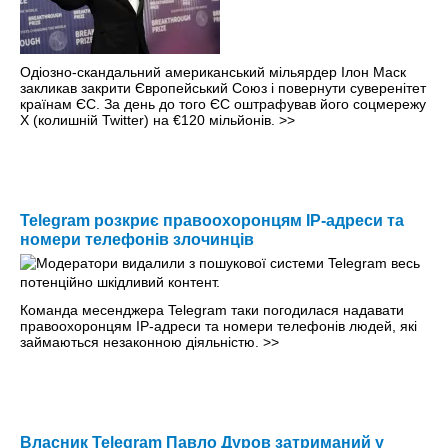
Одіозно-скандальний американський мільярдер Ілон Маск
закликав закрити Європейський Союз і повернути суверенітет
країнам ЄС. За день до того ЄС оштрафував його соцмережу
Х (колишній Twitter) на €120 мільйонів.
>>
Telegram розкриє правоохоронцям IP-адреси та
номери телефонів злочинців
Команда месенджера Telegram таки погодилася надавати
правоохоронцям IP-адреси та номери телефонів людей, які
займаються незаконною діяльністю.
>>
Власник Telegram Павло Дуров затриманий у