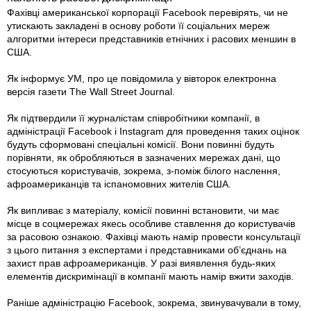
Фахівці американської корпорації Facebook перевірять, чи не
утискають закладені в основу роботи її соціальних мереж
алгоритми інтереси представників етнічних і расових меншин в
США.
Як інформує УМ, про це повідомила у вівторок електронна
версія газети The Wall Street Journal.
Як підтвердили її журналістам співробітники компанії, в
адміністрації Facebook і Instagram для проведення таких оцінок
будуть сформовані спеціальні комісії. Вони повинні будуть
порівняти, як обробляються в зазначених мережах дані, що
стосуються користувачів, зокрема, з-поміж білого наслення,
афроамериканців та іспаномовних жителів США.
Як випливає з матеріалу, комісії повинні встановити, чи має
місце в соцмережах якесь особливе ставлення до користувачів
за расовою ознакою. Фахівці мають намір провести консультації
з цього питання з експертами і представниками об’єднань на
захист прав афроамериканців. У разі виявлення будь-яких
елементів дискримінації в компанії мають намір вжити заходів.
Раніше адміністрацію Facebook, зокрема, звинувачували в тому,