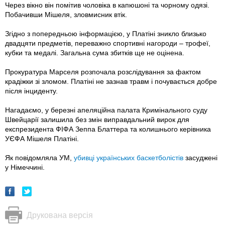
Через вікно він помітив чоловіка в капюшоні та чорному одязі.
Побачивши Мішеля, зловмисник втік.
Згідно з попередньою інформацією, у Платіні зникло близько
двадцяти предметів, переважно спортивні нагороди – трофеї,
кубки та медалі. Загальна сума збитків ще не оцінена.
Прокуратура Марселя розпочала розслідування за фактом
крадіжки зі зломом. Платіні не зазнав травм і почувається добре
після інциденту.
Нагадаємо, у березні апеляційна палата Кримінального суду
Швейцарії залишила без змін виправдальний вирок для
експрезидента ФІФА Зеппа Блаттера та колишнього керівника
УЄФА Мішеля Платіні.
Як повідомляла УМ,
убивці українських баскетболістів
засуджені
у Німеччині.
Друкована версія