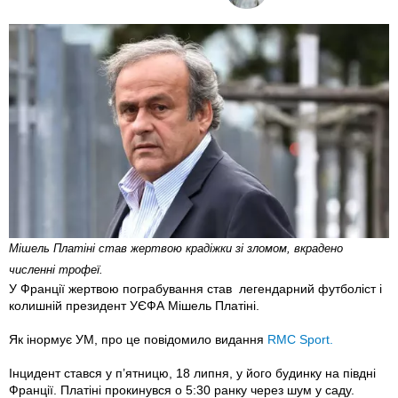
Мішель Платіні став жертвою крадіжки зі зломом, вкрадено
численні трофеї.
У Франції жертвою пограбування став легендарний футболіст і
колишній президент УЄФА Мішель Платіні.
Як інормує УМ, про це повідомило видання
RMC Sport.
Інцидент стався у п’ятницю, 18 липня, у його будинку на півдні
Франції. Платіні прокинувся о 5:30 ранку через шум у саду.