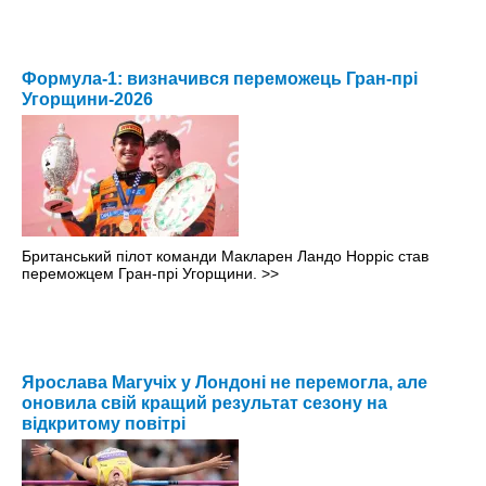
Формула-1: визначився переможець Гран-прі
Угорщини-2026
Британський пілот команди Макларен Ландо Норріс став
переможцем Гран-прі Угорщини.
>>
Ярослава Магучіх у Лондоні не перемогла, але
оновила свій кращий результат сезону на
відкритому повітрі