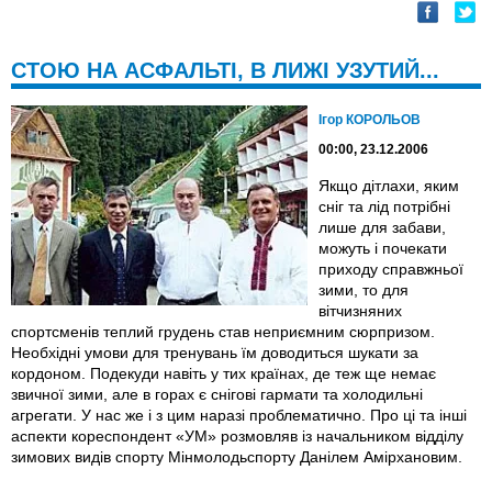
СТОЮ НА АСФАЛЬТІ, В ЛИЖІ УЗУТИЙ...
Ігор КОРОЛЬОВ
00:00, 23.12.2006
Якщо дітлахи, яким
сніг та лід потрібні
лише для забави,
можуть і почекати
приходу справжньої
зими, то для
вітчизняних
спортсменів теплий грудень став неприємним сюрпризом.
Необхідні умови для тренувань їм доводиться шукати за
кордоном. Подекуди навіть у тих країнах, де теж ще немає
звичної зими, але в горах є снігові гармати та холодильні
агрегати. У нас же і з цим наразі проблематично. Про ці та інші
аспекти кореспондент «УМ» розмовляв із начальником відділу
зимових видів спорту Мінмолодьспорту Данілем Амірхановим.