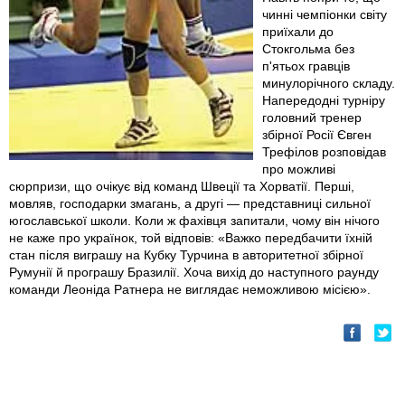
чинні чемпіонки світу
приїхали до
Стокгольма без
п'ятьох гравців
минулорічного складу.
Напередодні турніру
головний тренер
збірної Росії Євген
Трефілов розповідав
про можливі
сюрпризи, що очікує від команд Швеції та Хорватії. Перші,
мовляв, господарки змагань, а другі — представниці сильної
югославської школи. Коли ж фахівця запитали, чому він нічого
не каже про українок, той відповів: «Важко передбачити їхній
стан після виграшу на Кубку Турчина в авторитетної збірної
Румунії й програшу Бразилії. Хоча вихід до наступного раунду
команди Леоніда Ратнера не виглядає неможливою місією».