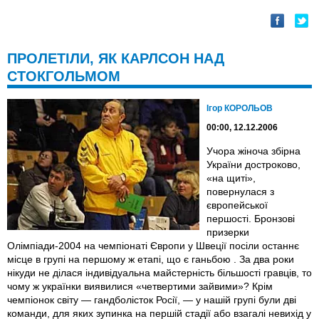
ПРОЛЕТІЛИ, ЯК КАРЛСОН НАД
СТОКГОЛЬМОМ
Ігор КОРОЛЬОВ
00:00, 12.12.2006
Учора жіноча збірна
України достроково,
«на щиті»,
повернулася з
європейської
першості. Бронзові
призерки
Олімпіади-2004 на чемпіонаті Європи у Швеції посіли останнє
місце в групі на першому ж етапі, що є ганьбою . За два роки
нікуди не ділася індивідуальна майстерність більшості гравців, то
чому ж українки виявилися «четвертими зайвими»? Крім
чемпіонок світу — гандболісток Росії, — у нашій групі були дві
команди, для яких зупинка на першій стадії або взагалі невихід у