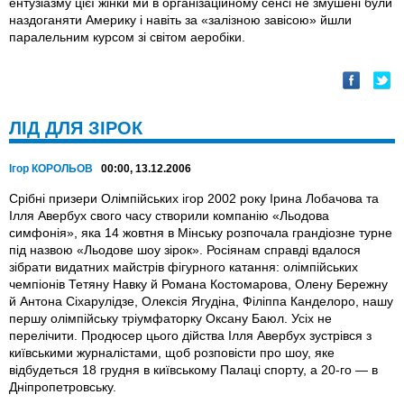
ентузіазму цієї жінки ми в організаційному сенсі не змушені були
наздоганяти Америку і навіть за «залізною завісою» йшли
паралельним курсом зі світом аеробіки.
ЛІД ДЛЯ ЗІРОК
Ігор КОРОЛЬОВ
00:00, 13.12.2006
Срібні призери Олімпійських ігор 2002 року Ірина Лобачова та
Ілля Авербух свого часу створили компанію «Льодова
симфонія», яка 14 жовтня в Мінську розпочала грандіозне турне
під назвою «Льодове шоу зірок». Росіянам справді вдалося
зібрати видатних майстрів фігурного катання: олімпійських
чемпіонів Тетяну Навку й Романа Костомарова, Олену Бережну
й Антона Сіхарулідзе, Олексія Ягудіна, Філіппа Канделоро, нашу
першу олімпійську тріумфаторку Оксану Баюл. Усіх не
перелічити. Продюсер цього дійства Ілля Авербух зустрівся з
київськими журналістами, щоб розповісти про шоу, яке
відбудеться 18 грудня в київському Палаці спорту, а 20-го — в
Дніпропетровську.