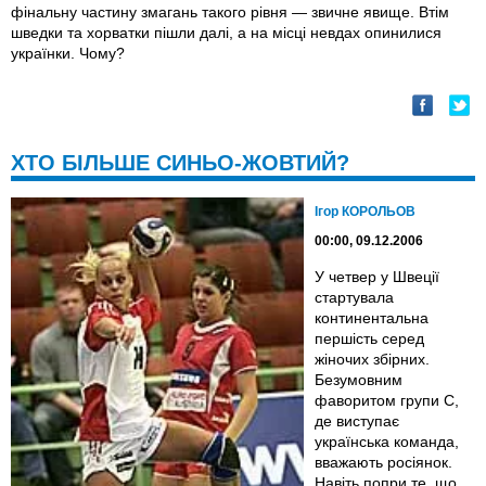
фінальну частину змагань такого рівня — звичне явище. Втім
шведки та хорватки пішли далі, а на місці невдах опинилися
українки. Чому?
ХТО БІЛЬШЕ СИНЬО-ЖОВТИЙ?
Ігор КОРОЛЬОВ
00:00, 09.12.2006
У четвер у Швеції
стартувала
континентальна
першість серед
жіночих збірних.
Безумовним
фаворитом групи С,
де виступає
українська команда,
вважають росіянок.
Навіть попри те, що