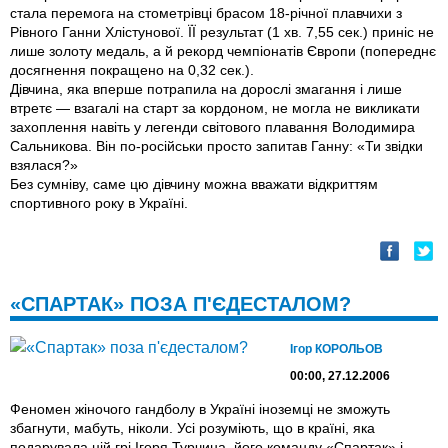
стала перемога на стометрівці брасом 18-річної плавчихи з
Рівного Ганни Хлістунової. ЇЇ результат (1 хв. 7,55 сек.) приніс не
лише золоту медаль, а й рекорд чемпіонатів Європи (попереднє
досягнення покращено на 0,32 сек.).
Дівчина, яка вперше потрапила на дорослі змагання і лише
втретє — взагалі на старт за кордоном, не могла не викликати
захоплення навіть у легенди світового плавання Володимира
Сальникова. Він по-російськи просто запитав Ганну: «Ти звідки
взялася?»
Без сумніву, саме цю дівчину можна вважати відкриттям
спортивного року в Україні.
«СПАРТАК» ПОЗА П'ЄДЕСТАЛОМ?
Ігор КОРОЛЬОВ
00:00, 27.12.2006
Феномен жіночого гандболу в Україні іноземці не зможуть
збагнути, мабуть, ніколи. Усі розуміють, що в країні, яка
подарувала цій грі Ігоря Турчина, його команду «Спартак» і