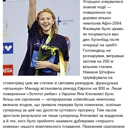
Угорщині очікувалися
знакові події —
повернення на
доріжки кількох
чемпіонів Афін-2004.
Фахівцям було цікаво,
як почувається ван
ден Хугенбад після
операції на хребті.
Голландець не
розчарував, вигравши
заплив на 200 м
вільним стилем.
Німкеня Штефен
тріумфувала на
стометрівці цим же стилем зі світовим рекордом, французька
«вільниця» Манаду встановила рекорд Європи на 800 м. Лише
повернення «Золотої рибки» з України Яни Клочкової було
більш ніж скромним — чотириразова олімпійська чемпіонка
визнала згодом, що тривала перерва була помилкою, оскільки
суперниці за цей час досягли суттєвого прогресу. Тим часом
зростали результати не лише суперниць Клочкової за кордоном,
а й тих, кого було прийнято називати дублерами «першого
номера» нашого комплексного плавання. Приємним сюрпризом