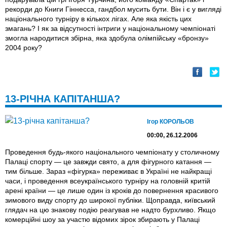
рекорди до Книги Гіннесса, гандбол мусить бути. Він і є у вигляді
національного турніру в кількох лігах. Але яка якість цих
змагань? І як за відсутності інтриги у національному чемпіонаті
змогла народитися збірна, яка здобула олімпійську «бронзу»
2004 року?
13-РІЧНА КАПІТАНША?
Ігор КОРОЛЬОВ
00:00, 26.12.2006
Проведення будь-якого національного чемпіонату у столичному
Палаці спорту — це завжди свято, а для фігурного катання —
тим більше. Зараз «фігурка» переживає в Україні не найкращі
часи, і проведення всеукраїнського турніру на головній критій
арені країни — це лише один із кроків до повернення красивого
зимового виду спорту до широкої публіки. Щоправда, київський
глядач на цю знакову подію реагував не надто бурхливо. Якщо
комерційні шоу за участю відомих зірок збирають у Палаці