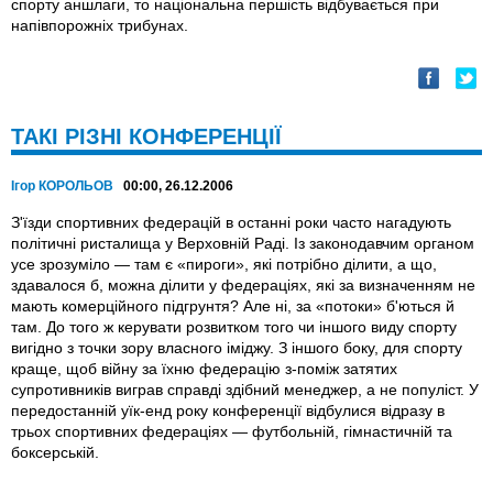
спорту аншлаги, то національна першість відбувається при
напiвпорожніх трибунах.
ТАКІ РІЗНІ КОНФЕРЕНЦІЇ
Ігор КОРОЛЬОВ
00:00, 26.12.2006
З'їзди спортивних федерацій в останні роки часто нагадують
політичні ристалища у Верховній Раді. Із законодавчим органом
усе зрозуміло — там є «пироги», які потрібно ділити, а що,
здавалося б, можна ділити у федераціях, які за визначенням не
мають комерційного підгрунтя? Але ні, за «потоки» б'ються й
там. До того ж керувати розвитком того чи іншого виду спорту
вигідно з точки зору власного іміджу. З іншого боку, для спорту
краще, щоб війну за їхню федерацію з-поміж затятих
супротивників виграв справді здібний менеджер, а не популіст. У
передостанній уїк-енд року конференції відбулися відразу в
трьох спортивних федераціях — футбольній, гімнастичній та
боксерській.