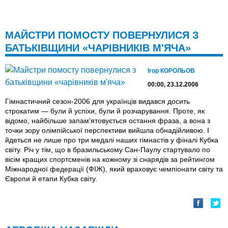
МАЙСТРИ ПОМОСТУ ПОВЕРНУЛИСЯ З
БАТЬКІВЩИНИ «ЧАРІВНИКІВ М'ЯЧА»
Ігор КОРОЛЬОВ
00:00, 23.12.2006
Гімнастичний сезон-2006 для українців видався досить
строкатим — були й успіхи, були й розчарування. Проте, як
відомо, найбільше запам'ятовується остання фраза, а вона з
точки зору олімпійської перспективи вийшла обнадійливою. І
йдеться не лише про три медалі наших гімнастів у фіналі Кубка
світу. Річ у тім, що в бразильському Сан-Паулу стартувало по
вісім кращих спортсменів на кожному зі снарядів за рейтингом
Міжнародної федерації (ФІЖ), який враховує чемпіонати світу та
Європи й етапи Кубка світу.