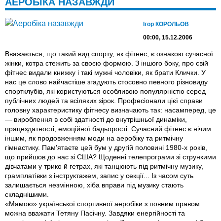
АЕРОБІКА НАЗАВЖДИ
Ігор КОРОЛЬОВ
00:00, 15.12.2006
Вважається, що такий вид спорту, як фітнес, є ознакою сучасної
жінки, котра стежить за своєю формою. З іншого боку, про свій
фітнес видали книжку і такі мужні чоловіки, як брати Клички. У
нас це слово найчастіше згадують стосовно певного різновиду
спортклубів, які користуються особливою популярністю серед
публічних людей та всіляких зірок. Професіонали цієї справи
головну характеристику фітнесу визначають так: насамперед, це
— вироблення в собі здатності до внутрішньої динаміки,
працездатності, емоційної бадьорості. Сучасний фітнес є нічим
іншим, як продовженням моди на аеробіку та ритмічну
гімнастику. Пам'ятаєте цей бум у другій половині 1980-х років,
що прийшов до нас зі США? Щоденні телепрограми зі стрункими
дівчатами у трико й гетрах, які танцюють під ритмічну музику,
грамплатівки з інструктажем, запис у секції... Із часом суть
залишається незмінною, хіба вправи під музику стають
складнішими.
«Мамою» української спортивної аеробіки з повним правом
можна вважати Тетяну Пасічну. Завдяки енергійності та