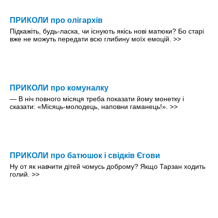
ПРИКОЛИ про олігархів
Підкажіть, будь-ласка, чи існують якісь нові матюки? Бо старі
вже не можуть передати всю глибину моїх емоцій.
>>
ПРИКОЛИ про комуналку
— В ніч повного місяця треба показати йому монетку і
сказати: «Місяць-молодець, наповни гаманець!».
>>
ПРИКОЛИ про батюшок і свідків Єгови
Ну от як навчити дітей чомусь доброму? Якщо Тарзан ходить
голий.
>>