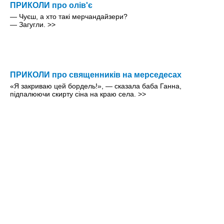
ПРИКОЛИ про олів'є
— Чуєш, а хто такі мерчандайзери?
— Загугли.
>>
ПРИКОЛИ про священників на мерседесах
«Я закриваю цей бордель!», — сказала баба Ганна,
підпалюючи скирту сіна на краю села.
>>