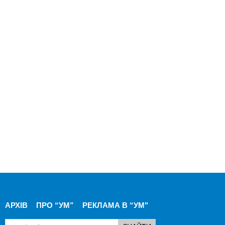
АРХІВ
ПРО “УМ”
РЕКЛАМА В “УМ"