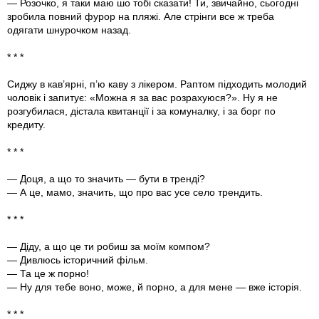
— Розочко, я таки маю шо тобі сказати! Ти, звичайно, сьогодні
зробила повний фурор на пляжі. Але стрінги все ж треба
одягати шнурочком назад.
* * *
Сиджу в кав’ярні, п’ю каву з лікером. Раптом підходить молодий
чоловік і запитує: «Можна я за вас розрахуюся?». Ну я не
розгубилася, дістала квитанції і за комуналку, і за борг по
кредиту.
* * *
— Доця, а що то значить — бути в тренді?
— А це, мамо, значить, що про вас усе село трендить.
* * *
— Діду, а що це ти робиш за моїм компом?
— Дивлюсь історичний фільм.
— Та це ж порно!
— Ну для тебе воно, може, й порно, а для мене — вже історія.
* * *