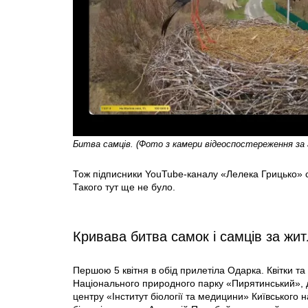
Битва самців. (Фото з камери відеоспостереження за 
Тож підписники YouTube-каналу «Лелека Грицько» с
Такого тут ще не було.
Кривава битва самок і самців за жи
Першою 5 квітня в обід прилетіла Одарка. Квітки та
Національного природного парку «Пирятинський», д
центру «Інститут біології та медицини» Київського н