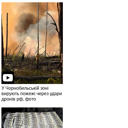
У Чорнобильській зоні
вирують пожежі через удари
дронів рф, фото