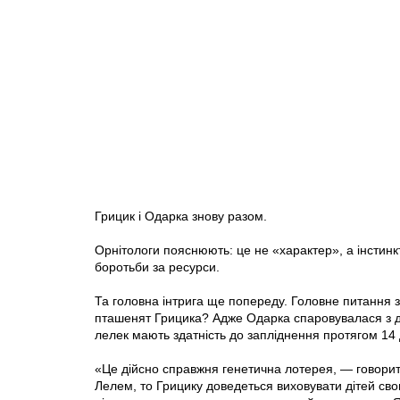
Грицик і Одарка знову разом.
Орнітологи пояснюють: це не «характер», а інстинкт
боротьби за ресурси.
Та головна інтрига ще попереду. Головне питання з
пташенят Грицика? Адже Одарка спаровувалася з 
лелек мають здатність до запліднення протягом 14 
«Це дійсно справжня генетична лотерея, — говори
Лелем, то Грицику доведеться виховувати дітей сво