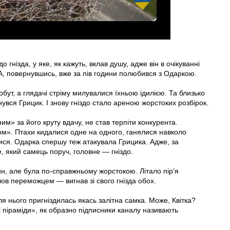
гнізда, у яке, як кажуть, вклав душу, адже він в очікуванні
. А, повернувшись, вже за пів години полюбився з Одаркою.
ут, а глядачі стріму милувалися їхньою ідилією. Та близько
нувся Грицик. І знову гніздо стало ареною жорстоких розбірок.
м» за його круту вдачу, не став терпіти конкурента.
м». Птахи кидалися одне на одного, ганялися навколо
ися. Одарка спершу теж атакувала Грицика. Адже, за
, який самець поруч, головне — гніздо.
н, але була по-справжньому жорстокою. Літало пір’я
ов переможцем — вигнав зі свого гнізда обох.
я нього пригніздилась якась залітна самка. Може, Квітка?
піраміди», як образно підписники каналу називають