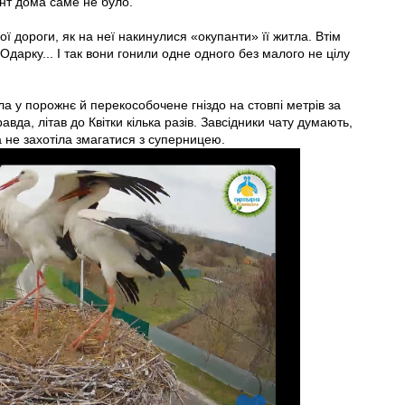
нт дома саме не було.
ої дороги, як на неї накинулися «окупанти» її житла. Втім
Одарку... І так вони гонили одне одного без малого не цілу
ла у порожнє й перекособочене гніздо на стовпі метрів за
да, літав до Квітки кілька разів. Завсідники чату думають,
а не захотіла змагатися з суперницею.