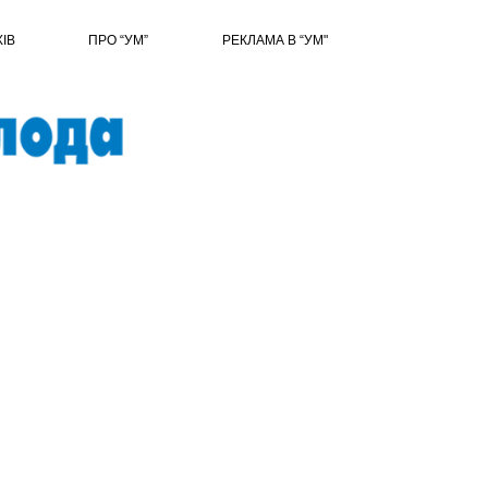
ХІВ
ПРО “УМ”
РЕКЛАМА В “УМ"