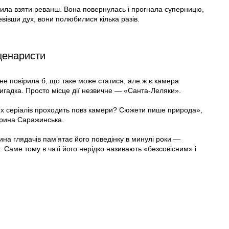
ішила взяти реванш. Вона повернулась і прогнала суперницю,
вівши дух, вони полюбилися кілька разів.
сценаристи
о не повірила б, що таке може статися, але ж є камера
вигадка. Просто місце дії незвичне — «Санта-Леляки».
их серіалів проходить повз камери? Сюжети пише природа»,
Ірина Саражинська.
ина глядачів пам’ятає його поведінку в минулі роки —
и. Саме тому в чаті його нерідко називають «безсовісним» і