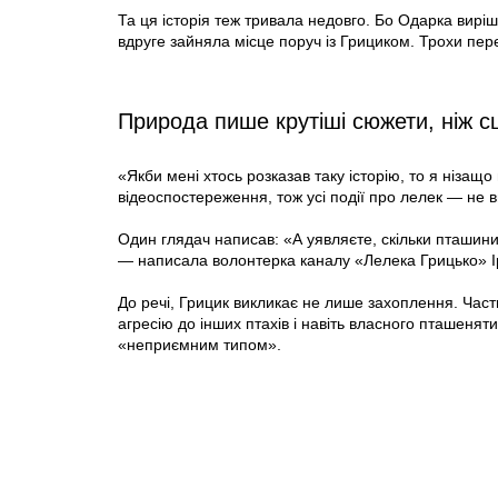
Та ця історія теж тривала недовго. Бо Одарка вир
вдруге зайняла місце поруч із Грициком. Трохи пере
Природа пише крутіші сюжети, ніж 
«Якби мені хтось розказав таку історію, то я нізащ
відеоспостереження, тож усі події про лелек — не 
Один глядач написав: «А уявляєте, скільки пташин
— написала волонтерка каналу «Лелека Грицько» 
До речі, Грицик викликає не лише захоплення. Част
агресію до інших птахів і навіть власного пташенят
«неприємним типом».