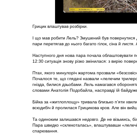
Грицик влаштував розбірки.
І що мав робити Лель? Змушений був повернутися до 
пари перетягав до нього багато гілок, сіна й листя
Наступного дня нова пара почала облаштовувати поб
12:30 ситуація знову різко змінилася: з вирію повер
Птах, якого минулоріч жартома прозвали «безсовісни
Почалося те, що глядачі назвали «лелечим трилеро
гнізда, билися дзьобами. Лель намагався оборонят
словами Анатолія Подобайла, насправді їй байдуже
Бійка за «житлоплощу» тривала близько п’яти хвили
всюдибіч й пролилася Грицикова кров. Але він вийш
Та одиноким залишався недовго. Де не візьмись, біл
Пара швидко «склекоталась», влаштувавши «лелечі 
спарювання.