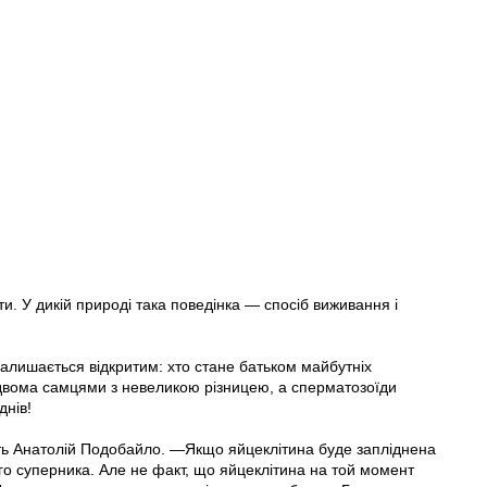
и. У дикій природі така поведінка — спосіб виживання і
алишається відкритим: хто стане батьком майбутніх
двома самцями з невеликою різницею, а сперматозоїди
днів!
ть Анатолій Подобайло. —Якщо яйцеклітина буде запліднена
го суперника. Але не факт, що яйцеклітина на той момент