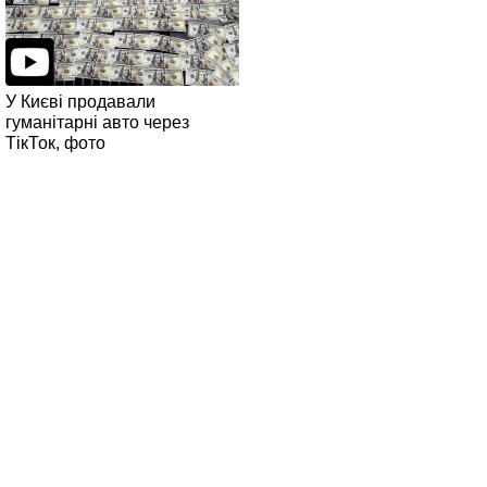
У Києві продавали
гуманітарні авто через
ТікТок, фото