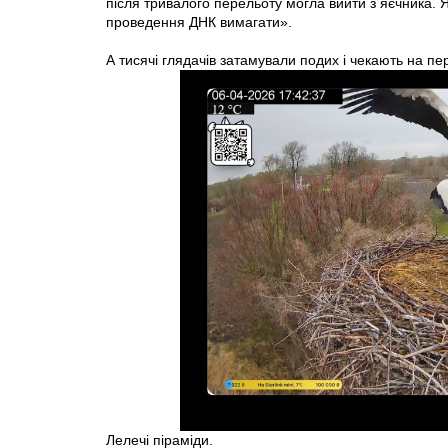
після тривалого перельоту могла вийти з яєчника. Я
проведення ДНК вимагати».
А тисячі глядачів затамували подих і чекають на п
Лелечі піраміди.