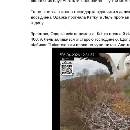
біологічних наук Анатолій Подобайло — у той моме
Та не встигла законна господарка відпочити з далек
досвідчена Одарка прогнала Квітку, а Лель прогнав 
годину.
Зрештою, Одарка всіх перемогла. Квітка втекла й сі
400. А Лель залишився зі старою господинею. Щоправ
підбивав її відстоювати права на чуже житло. Але т