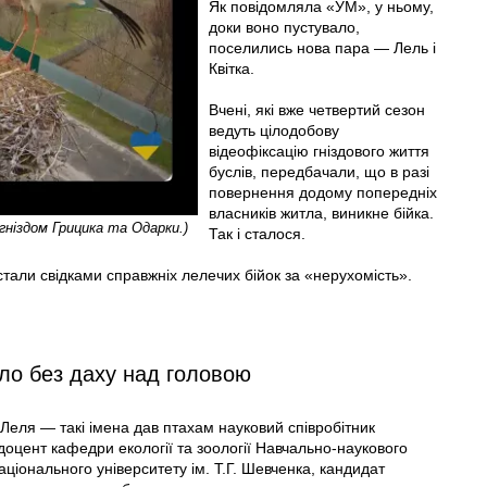
Як повідомляла «УМ», у ньому,
доки воно пустувало,
поселились нова пара — Лель і
Квітка.
Вчені, які вже четвертий сезон
ведуть цілодобову
відеофіксацію гніздового життя
буслів, передбачали, що в разі
повернення додому попередніх
власників житла, виникне бійка.
гніздом Грицика та Одарки.)
Так і сталося.
тали свідками справжніх лелечих бійок за «нерухомість».
тло без даху над головою
 Леля — такі імена дав птахам науковий співробітник
оцент кафедри екології та зоології Навчально-наукового
аціонального університету ім. Т.Г. Шевченка, кандидат