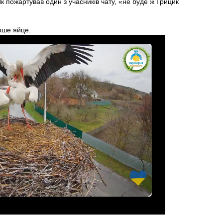
к пожартував один з учасників чату, «не буде ж Грицик
ерше яйце.