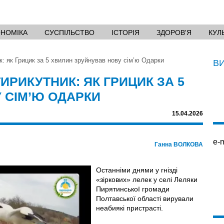
ОНОМІКА
СУСПІЛЬСТВО
ІСТОРІЯ
ЗДОРОВ'Я
КУЛ
: як Грицик за 5 хвилин зруйнував нову сім’ю Одарки
В
РИКУТНИК: ЯК ГРИЦИК ЗА 5
 СІМ’Ю ОДАРКИ
15.04.2026
e-m
Ганна ВОЛКОВА
Останніми днями у гнізді
«зіркових» лелек у селі Леляки
Пирятинської громади
Полтавської області вирували
неабиякі пристрасті.