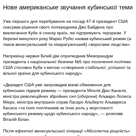
Нове американське звучання кубинської теми
Уже першого дня перебування на посаді 47-й президент США
скасував рішення свого попередника Джо Байдена про
виключення Куби зі списку країн, які підтримують тероризм. У
березні минулого року Марко Рубіо назвав кубинський режим (а
також венесуельський та нікарагуанський) «ворогами людства».
Наприкінці червня Білий дім оприлюднив Меморандум
президента з національної безпеки №5 про посилення політики
США стосовно Куби з метою «створення стабільної, успішної та
вільної країни для кубинського народу».
«Держдеп США уже запровадив візові обмеження для
кубинських лідерів режиму — президента Мігеля Діас-Канеля,
міністра революційних збройних сил (оборони) Альваро Лопеса
Мієри, міністра внутрішніх справ Ласаро Альберто Альвареса
Касаса «та їхніх поплічників за їхню роль у жорстокості
кубинського режиму щодо кубинського народу», — розповів
Віталій Білан.
Після ефектної венесуельської операції «Абсолютна рішучість»