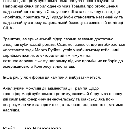
із січня цього року кубинська тема набула нового звучання.
Наприкінці січня оприлюднено указ Трампа про оголошення
надзвичайного стану в Сполучених Штатах з огляду на те, що
«політика, практика та дії уряду Куби становлять незвичайну та
надзвичайну загрозу національній безпеці та зовнішній політиці
США».
Зрештою, американський лідер своїми заявами достатньо
знецінив кубинський режим. Скажімо, заявою, що він збирається
«поставити туди Марко Рубіо», успіх у кубинському кейсі нині
сприймається як електоральний «мінімум» на
латиноамериканському напрямку під час проміжних виборів до
американського Конгресу в листопаді.
Інша річ, у якій формі ця кампанія відбуватиметься.
Аналізуючи можливі дії адміністрації Трампа щодо
трансформації кубинського режиму, зазвичай беруть за основу
дві кампанії: феєричну венесуельську та іранську, яка поки
незрозуміло чим завершиться, а головне, які, зрештою, матиме
наслідки.
Куба — не Венесуела