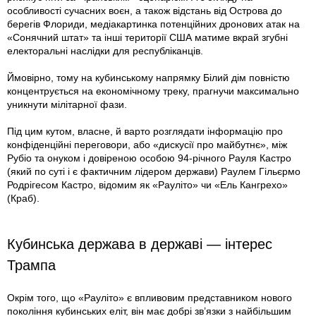
особливості сучасних воєн, а також відстань від Острова до
берегів Флориди, медіакартинка потенційних дронових атак на
«Сонячний штат» та інші території США матиме вкрай згубні
електоральні наслідки для республіканців.
Ймовірно, тому на кубинському напрямку Білий дім повністю
концентрується на економічному треку, прагнучи максимально
уникнути мілітарної фази.
Під цим кутом, власне, й варто розглядати інформацію про
конфіденційні переговори, або «дискусії про майбутнє», між
Рубіо та онуком і довіреною особою 94-річного Рауля Кастро
(який по суті і є фактичним лідером держави) Раулем Гільєрмо
Родрігесом Кастро, відомим як «Рауліто» чи «Ель Кангрехо»
(Краб).
Кубинська держава в державі — інтерес
Трампа
Окрім того, що «Рауліто» є впливовим представником нового
покоління кубинських еліт, він має добрі зв’язки з найбільшим