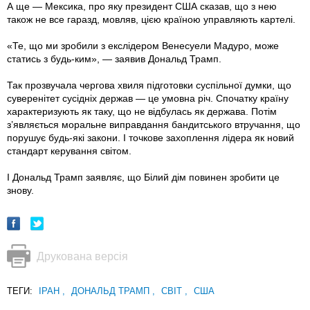
А ще — Мексика, про яку президент США сказав, що з нею
також не все гаразд, мовляв, цією країною управляють картелі.
«Те, що ми зробили з екслідером Венесуели Мадуро, може
статись з будь-ким», — заявив Дональд Трамп.
Так прозвучала чергова хвиля підготовки суспільної думки, що
суверенітет сусідніх держав — це умовна річ. Спочатку країну
характеризують як таку, що не відбулась як держава. Потім
з’являється моральне виправдання бандитського втручання, що
порушує будь-які закони. І точкове захоплення лідера як новий
стандарт керування світом.
І Дональд Трамп заявляє, що Білий дім повинен зробити це
знову.
Друкована версія
ТЕГИ:
ІРАН
,
ДОНАЛЬД ТРАМП
,
СВІТ
,
США