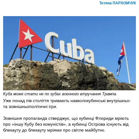
Тетяна ПАРХОМЧУК
Куба може стати не по зубах воєнного втручання Трампа.
Уже понад пів століття тривають навколокубинські внутрішньо-
та зовнішньополітичні ігри.
Зовнішня пропаганда стверджує, що кубинці Флориди мріють
про «іншу Кубу без комуністів», а кубинці Острова існують від
блекауту до блекауту мріями про світле майбутнє.