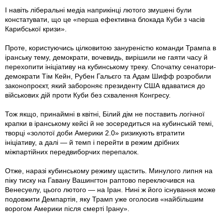
І навіть ліберальні медіа наприкінці лютого змушені були
констатувати, що це «перша ефективна блокада Куби з часів
Карибської кризи».
Проте, користуючись цілковитою зануреністю команди Трампа в
іранську тему, демократи, вочевидь, вирішили не гаяти часу й
перехопити ініціативу на кубинському треку. Спочатку сенатори-
демократи Тім Кейн, Рубен Гальєго та Адам Шифф розробили
законопроєкт, який забороняє президенту США вдаватися до
військових дій проти Куби без схвалення Конгресу.
Тож якщо, принаймні в квітні, Білий дім не поставить логічної
крапки в іранському кейсі й не зосередиться на кубинській темі,
творці «золотої доби Америки 2.0» ризикують втратити
ініціативу, а далі — й темп і перейти в режим дрібних
міжпартійних передвиборчих перепалок.
Отже, наразі кубинському режиму щастить. Минулого липня на
піку тиску на Гавану Вашингтон раптово переключився на
Венесуелу, цього лютого — на Іран. Нині ж його існування може
подовжити Демпартія, яку Трамп уже оголосив «найбільшим
ворогом Америки після смерті Ірану».