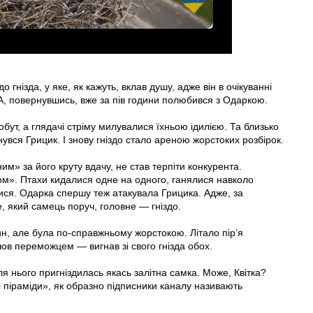
гнізда, у яке, як кажуть, вклав душу, адже він в очікуванні
. А, повернувшись, вже за пів години полюбився з Одаркою.
ут, а глядачі стріму милувалися їхньою ідилією. Та близько
нувся Грицик. І знову гніздо стало ареною жорстоких розбірок.
м» за його круту вдачу, не став терпіти конкурента.
м». Птахи кидалися одне на одного, ганялися навколо
ися. Одарка спершу теж атакувала Грицика. Адже, за
, який самець поруч, головне — гніздо.
н, але була по-справжньому жорстокою. Літало пір’я
ов переможцем — вигнав зі свого гнізда обох.
я нього пригніздилась якась залітна самка. Може, Квітка?
піраміди», як образно підписники каналу називають