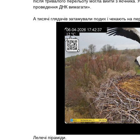
після тривалого перельоту могла вийти з яєчника. Я
проведення ДНК вимагати».
А тисячі глядачів затамували подих і чекають на п
Лелечі піраміди.