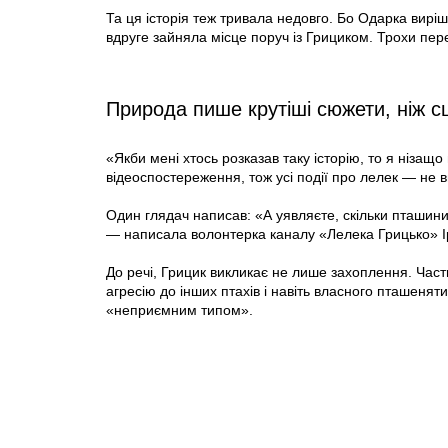
Та ця історія теж тривала недовго. Бо Одарка вир
вдруге зайняла місце поруч із Грициком. Трохи пере
Природа пише крутіші сюжети, ніж 
«Якби мені хтось розказав таку історію, то я нізащ
відеоспостереження, тож усі події про лелек — не 
Один глядач написав: «А уявляєте, скільки пташин
— написала волонтерка каналу «Лелека Грицько» 
До речі, Грицик викликає не лише захоплення. Част
агресію до інших птахів і навіть власного пташенят
«неприємним типом».