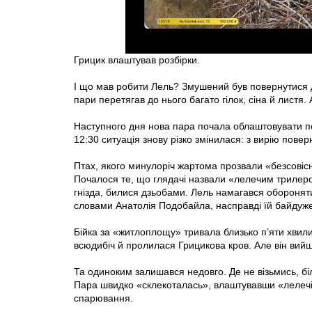
Грицик влаштував розбірки.
І що мав робити Лель? Змушений був повернутися до 
пари перетягав до нього багато гілок, сіна й листя
Наступного дня нова пара почала облаштовувати поб
12:30 ситуація знову різко змінилася: з вирію повер
Птах, якого минулоріч жартома прозвали «безсовісни
Почалося те, що глядачі назвали «лелечим трилеро
гнізда, билися дзьобами. Лель намагався оборонят
словами Анатолія Подобайла, насправді їй байдуже
Бійка за «житлоплощу» тривала близько п’яти хвили
всюдибіч й пролилася Грицикова кров. Але він вийш
Та одиноким залишався недовго. Де не візьмись, біл
Пара швидко «склекоталась», влаштувавши «лелечі 
спарювання.