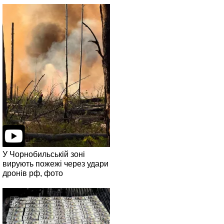
У Чорнобильській зоні
вирують пожежі через удари
дронів рф, фото