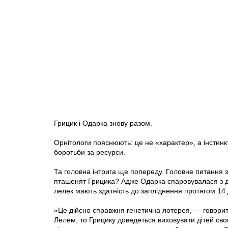
Грицик і Одарка знову разом.
Орнітологи пояснюють: це не «характер», а інстинкт
боротьби за ресурси.
Та головна інтрига ще попереду. Головне питання з
пташенят Грицика? Адже Одарка спаровувалася з 
лелек мають здатність до запліднення протягом 14 
«Це дійсно справжня генетична лотерея, — говори
Лелем, то Грицику доведеться виховувати дітей сво