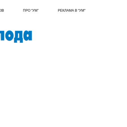
ХІВ
ПРО “УМ”
РЕКЛАМА В “УМ"