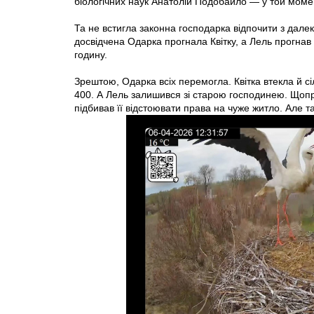
біологічних наук Анатолій Подобайло — у той моме
Та не встигла законна господарка відпочити з далек
досвідчена Одарка прогнала Квітку, а Лель прогнав 
годину.
Зрештою, Одарка всіх перемогла. Квітка втекла й сі
400. А Лель залишився зі старою господинею. Щоправ
підбивав її відстоювати права на чуже житло. Але т