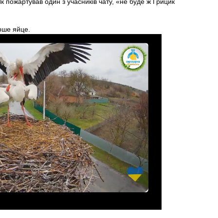
к пожартував один з учасників чату, «не буде ж Грицик
ерше яйце.