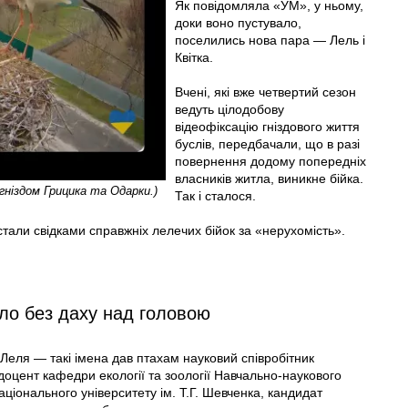
Як повідомляла «УМ», у ньому,
доки воно пустувало,
поселились нова пара — Лель і
Квітка.
Вчені, які вже четвертий сезон
ведуть цілодобову
відеофіксацію гніздового життя
буслів, передбачали, що в разі
повернення додому попередніх
власників житла, виникне бійка.
гніздом Грицика та Одарки.)
Так і сталося.
тали свідками справжніх лелечих бійок за «нерухомість».
тло без даху над головою
 Леля — такі імена дав птахам науковий співробітник
оцент кафедри екології та зоології Навчально-наукового
аціонального університету ім. Т.Г. Шевченка, кандидат