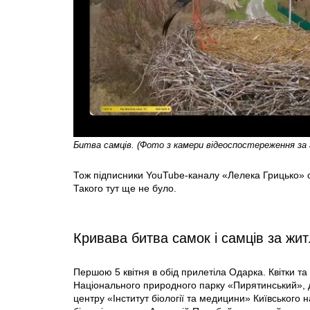
Битва самців. (Фото з камери відеоспостереження за 
Тож підписники YouTube-каналу «Лелека Грицько» с
Такого тут ще не було.
Кривава битва самок і самців за жи
Першою 5 квітня в обід прилетіла Одарка. Квітки та
Національного природного парку «Пирятинський», д
центру «Інститут біології та медицини» Київського н