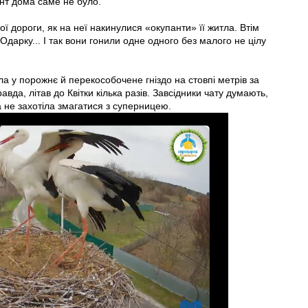
нт дома саме не було.
ої дороги, як на неї накинулися «окупанти» її житла. Втім
Одарку... І так вони гонили одне одного без малого не цілу
ла у порожнє й перекособочене гніздо на стовпі метрів за
да, літав до Квітки кілька разів. Завсідники чату думають,
а не захотіла змагатися з суперницею.