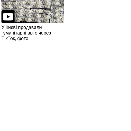
У Києві продавали
гуманітарні авто через
ТікТок, фото