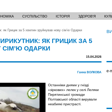
ОНОМІКА
СУСПІЛЬСТВО
ІСТОРІЯ
ЗДОРОВ'Я
КУЛ
: як Грицик за 5 хвилин зруйнував нову сім’ю Одарки
В
РИКУТНИК: ЯК ГРИЦИК ЗА 5
 СІМ’Ю ОДАРКИ
15.04.2026
e-m
Ганна ВОЛКОВА
Останніми днями у гнізді
«зіркових» лелек у селі Леляки
Пирятинської громади
Полтавської області вирували
неабиякі пристрасті.