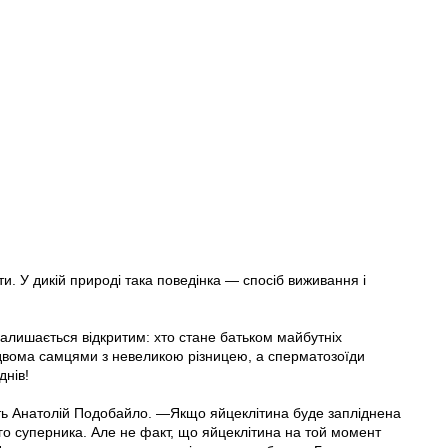
и. У дикій природі така поведінка — спосіб виживання і
алишається відкритим: хто стане батьком майбутніх
двома самцями з невеликою різницею, а сперматозоїди
днів!
ть Анатолій Подобайло. —Якщо яйцеклітина буде запліднена
го суперника. Але не факт, що яйцеклітина на той момент