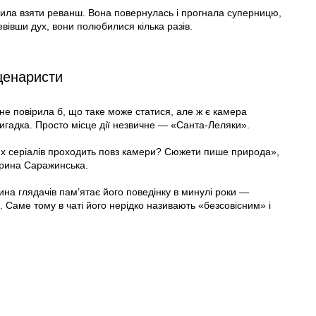
ішила взяти реванш. Вона повернулась і прогнала суперницю,
вівши дух, вони полюбилися кілька разів.
сценаристи
о не повірила б, що таке може статися, але ж є камера
вигадка. Просто місце дії незвичне — «Санта-Леляки».
их серіалів проходить повз камери? Сюжети пише природа»,
Ірина Саражинська.
ина глядачів пам’ятає його поведінку в минулі роки —
и. Саме тому в чаті його нерідко називають «безсовісним» і