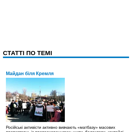
CТАТТІ ПО ТЕМІ
Майдан біля Кремля
Російські активісти активно вивчають «матбазу» масових