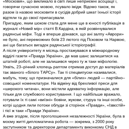
«Московія», що викликало в світі лише неприємні асоціації і,
говорячи сучасною мовою, псувало імідж. Відомо також, як
разом із назвою московити в сусідів добрий шмат їхньої історії
відтяли та до своєї припасували.
Пригадую, яким шоком стала для мене ще в юності публікація в
журналі «Новий мір» статті В.Кардіна, в якій розвінчувалися
радянські міфи. Тоді я вперше дізнався, що ані залпу «Аврори»
не було, ані переможних боїв 23 лютого під Псковом та Нарвою,
ані ще багатьох вигадок радянської історіографії.
А після університету я місяць простажувався в міжнародному
відділі газети «Правда України», де мав шанс залишитися на
штатній роботі, але не залишився через ту ж таки міфологію.
Уявіть, 23–річний хлопець раптом отримав доступ до матеріалів
так званого «білого ТАРСу». Так ті спецвипуски називалися,
мабуть, тому, що призначалися для «білих» людей — партійно–
совєцької номенклатури. На відміну від брехливої преси для
«широкого читача», вони містили адекватну інформацію, але
тільки для службового користування. І що найбільше вражало,
готували їх ті самі «виїзні» бовіни, жукови, стуруа та інші особи,
котрі щодня лили потоки облуди зі сторінок «Правди», «Ізвєстій»
і тієї ж таки «Правди України».
А вже згодом, після проголошення незалежності України, була в
моєму житті дипломатична робота — зокрема, з 2000 року
заступником та директором департаменту виконкому СНД в