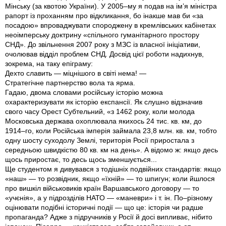
Мінську (за квотою України). У 2005–му я подав на ім’я міністра
рапорт із проханням про відкликання, бо інакше мав би «за
посадою» впроваджувати спороджену в кремлівських кабінетах
неоімперську доктрину «спільного гуманітарного простору
СНД». До звільнення 2007 року з МЗС із власної ініціативи,
очолював відділ проблем СНД. Досвід цієї роботи надихнув,
зокрема, на таку епіграму:
Дехто славить — міцнішого в світі нема! —
Стратегічне партнерство вола та ярма.
Гадаю, двома словами російську історію можна
охарактеризувати як історію експансії. Як слушно відзначив
свого часу Орест Субтельний, «з 1462 року, коли молода
Московська держава охоплювала якихось 24 тис. кв. км, до
1914–го, коли Російська імперія займала 23,8 млн. кв. км, тобто
одну шосту суходолу Землі, територія Росії приростала з
середньою швидкістю 80 кв. км на день». А відомо ж: якщо десь
щось приростає, то десь щось зменшується...
Ще студентом я дивувався з тодішніх подвійних стандартів: якщо
«наш» — то розвідник, якщо «їхній» — то шпигун; коли йшлося
про вишкіл військовиків країн Варшавського договору — то
«учєнія», а у підрозділів НАТО — «маневри» і т. ін. По–різному
оцінювати подібні історичні події — що це: історія чи радше
пропаганда? Адже з підручників у Росії й досі випливає, нібито