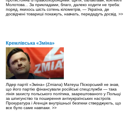
протистоянь із правоохоронцями: щити, балаклави, коктейлі
Молотова... За прикладами, благо, далеко ходити не треба:
поряд, якихось шість сотень кілометрів, — Україна, де
досвідчені товариші покажуть, навчать, передадуть досвід.
>>
Кремлівська «Зміна»
Лідер партії «Зміна» (Zmiana) Матеуш Піскорський не знав,
що його партію фінансували російські спецслужби — така
лінія захисту польського політика, заарештованого у Польщі
за шпигунство та поширення антиукраїнських настроїв.
Прокуратура і Агенція внутрішньої безпеки стверджують, що
все було саме навпаки.
>>