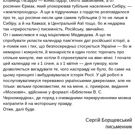
іспанець Пісарро — конкістадор, себто завойовник, а от
росіянин Єрмак, який упокорював тубільне населення Сибіру, —
«зємлєпроходєц». А ще в підручниках з гордістю розповідалося
про те, що росіяни несли цим самим тубільцям (і то не лише в
Сибіру, а й на Кавказі, в Центральній Азії тощо, бо ж недарма
так «приростали») писемність. Російську, звичайно.
От і замислився я над ініціативою Медведєва. А що як
спробувати укласти календар пам’ятних дат російської історії, а
з–поміж них і тих, що безпосередньо стосуються України — бо ж
немарно і комуністи, й монархісти в один голос торочать про
спільне минуле, яке хотіли б спроектувати на віки–вічні. І почати
цей календар не з 1 січня, а з 1 квітня — дня гумору, коли
дозволяється вигадувати те, чого насправді не було, бо саме на
цьому принципі і вибудовувалася історія Росії. У цій роботі я
послуговуватимуся переважно українськими джерелами, але не
тільки: вельми промовистим, як на мене, є, приміром, видання
«Московія», здійснене у форматі «Бібліотеки В. С.
Черномирдіна», де поряд з очевидними перекрученнями можна
натрапити й на моторошну правду.
Отже, далі буде.
Сергій Борщевський
письменник