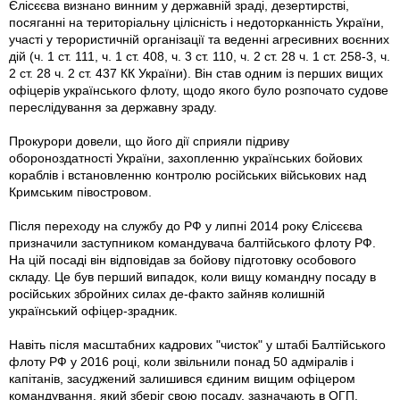
Єлісєєва визнано винним у державній зраді, дезертирстві,
посяганні на територіальну цілісність і недоторканність України,
участі у терористичній організації та веденні агресивних воєнних
дій (ч. 1 ст. 111, ч. 1 ст. 408, ч. 3 ст. 110, ч. 2 ст. 28 ч. 1 ст. 258-3, ч.
2 ст. 28 ч. 2 ст. 437 КК України). Він став одним із перших вищих
офіцерів українського флоту, щодо якого було розпочато судове
переслідування за державну зраду.
Прокурори довели, що його дії сприяли підриву
обороноздатності України, захопленню українських бойових
кораблів і встановленню контролю російських військових над
Кримським півостровом.
Після переходу на службу до РФ у липні 2014 року Єлісєєва
призначили заступником командувача балтійського флоту РФ.
На цій посаді він відповідав за бойову підготовку особового
складу. Це був перший випадок, коли вищу командну посаду в
російських збройних силах де-факто зайняв колишній
український офіцер-зрадник.
Навіть після масштабних кадрових "чисток" у штабі Балтійського
флоту РФ у 2016 році, коли звільнили понад 50 адміралів і
капітанів, засуджений залишився єдиним вищим офіцером
командування, який зберіг свою посаду, зазначають в ОГП.