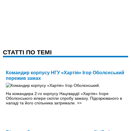
CТАТТІ ПО ТЕМІ
Командир корпусу НГУ «Хартія» Ігор Оболєнський
пережив замах
На командира 2-го корпусу Нацгвардії «Хартія» Ігоря
Оболєнського кілери скоїли спробу замаху. Підозрюваного в
нападі та його спільника затримали.
>>