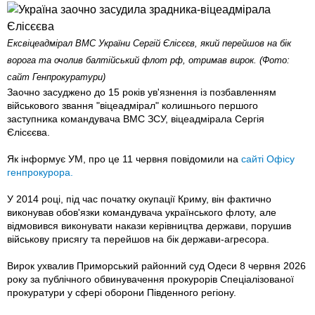
Ексвіцеадмірал ВМС України Сергій Єлісєєв, який перейшов на бік
ворога та очолив балтійський флот рф, отримав вирок. (Фото:
сайт Генпрокуратури)
Заочно засуджено до 15 років ув'язнення із позбавленням
військового звання "віцеадмірал" колишнього першого
заступника командувача ВМС ЗСУ, віцеадмірала Сергія
Єлісєєва.
Як інформує УМ, про це 11 червня повідомили на
сайті Офісу
генпрокурора.
У 2014 році, під час початку окупації Криму, він фактично
виконував обов'язки командувача українського флоту, але
відмовився виконувати накази керівництва держави, порушив
військову присягу та перейшов на бік держави-агресора.
Вирок ухвалив Приморський районний суд Одеси 8 червня 2026
року за публічного обвинувачення прокурорів Спеціалізованої
прокуратури у сфері оборони Південного регіону.