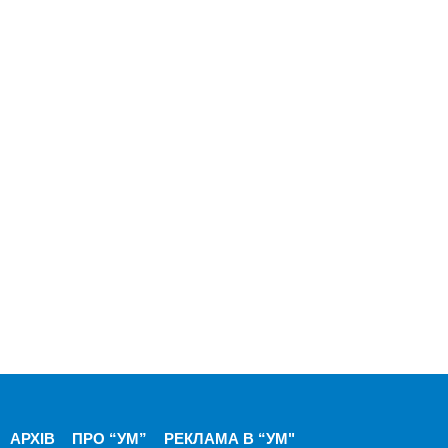
АРХІВ
ПРО “УМ”
РЕКЛАМА В “УМ"