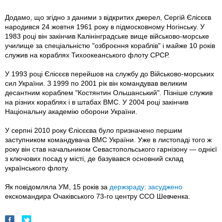
Додамо, що згідно з даними з відкритих джерел, Сергій Єлісєєв
народився 24 жовтня 1961 року в підмосковному Ногінську. У
1983 році він закінчив Калінінградське вище військово-морське
училище за спеціальністю "озброєння кораблів" і майже 10 років
служив на кораблях Тихоокеанського флоту СРСР.
У 1993 році Єлісєєв перейшов на службу до Військово-морських
сил України. З 1999 по 2001 рік він командував великим
десантним кораблем "Костянтин Ольшанський". Пізніше служив
на різних кораблях і в штабах ВМС. У 2004 році закінчив
Національну академію оборони України.
У серпні 2010 року Єлісєєва було призначено першим
заступником командувача ВМС України. Уже в листопаді того ж
року він став начальником Севастопольського гарнізону — однієї
з ключових посад у місті, де базувався основний склад
українського флоту.
Як повідомляла УМ, 15 років за
держзраду: засуджено
екскомандира Очаківського 73-го центру ССО Шевченка.