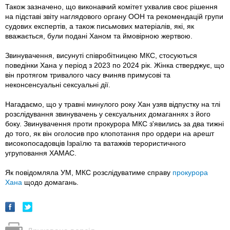
Також зазначено, що виконавчий комітет ухвалив своє рішення
на підставі звіту наглядового органу ООН та рекомендацій групи
судових експертів, а також письмових матеріалів, які, як
вважається, були подані Ханом та ймовірною жертвою.
Звинувачення, висунуті співробітницею МКС, стосуються
поведінки Хана у період з 2023 по 2024 рік. Жінка стверджує, що
він протягом тривалого часу вчиняв примусові та
неконсенсуальні сексуальні дії.
Нагадаємо, що у травні минулого року Хан узяв відпустку на тлі
розслідування звинувачень у сексуальних домаганнях з його
боку. Звинувачення проти прокурора МКС з'явились за два тижні
до того, як він оголосив про клопотання про ордери на арешт
високопосадовців Ізраїлю та ватажків терористичного
угруповання ХАМАС.
Як повідомляла УМ, МКС розслідуватиме справу
прокурора
Хана
щодо домагань.