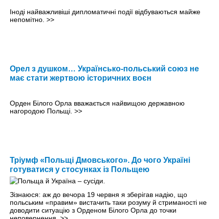
Іноді найважливіші дипломатичні події відбуваються майже
непомітно.
>>
Орел з душком… Українсько-польський союз не
має стати жертвою історичних воєн
Орден Білого Орла вважається найвищою державною
нагородою Польщі.
>>
Тріумф «Польщі Дмовського». До чого Україні
готуватися у стосунках із Польщею
Зізнаюся: аж до вечора 19 червня я зберігав надію, що
польським «правим» вистачить таки розуму й стриманості не
доводити ситуацію з Орденом Білого Орла до точки
неповернення.
>>