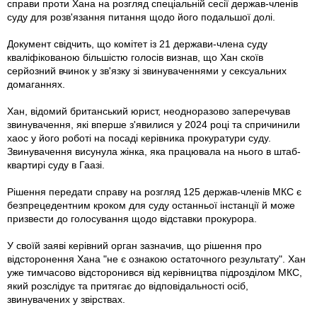
справи проти Хана на розгляд спеціальній сесії держав-членів
суду для розв'язання питання щодо його подальшої долі.
Документ свідчить, що комітет із 21 держави-члена суду
кваліфікованою більшістю голосів визнав, що Хан скоїв
серйозний вчинок у зв'язку зі звинуваченнями у сексуальних
домаганнях.
Хан, відомий британський юрист, неодноразово заперечував
звинувачення, які вперше з'явилися у 2024 році та спричинили
хаос у його роботі на посаді керівника прокуратури суду.
Звинувачення висунула жінка, яка працювала на нього в штаб-
квартирі суду в Гаазі.
Рішення передати справу на розгляд 125 держав-членів МКС є
безпрецедентним кроком для суду останньої інстанції й може
призвести до голосування щодо відставки прокурора.
У своїй заяві керівний орган зазначив, що рішення про
відсторонення Хана "не є ознакою остаточного результату". Хан
уже тимчасово відсторонився від керівництва підрозділом МКС,
який розслідує та притягає до відповідальності осіб,
звинувачених у звірствах.