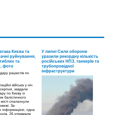
атака Києва та
У липні Сили оборони
начні руйнування,
уразили рекордну кількість
гиблих та
російських НПЗ, танкерів та
, фото
трубопровідної
інфраструктури
паційні війська у ніч
 серпня, завдали
ару по Києву із
ям балістичного
 місті спалахнули
ожежі. За
 інформацією, одна
нула, 26 отримали