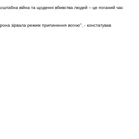
сштабна війна та щоденні вбивства людей – це поганий час
орона зірвала режим припинення вогню", - констатував