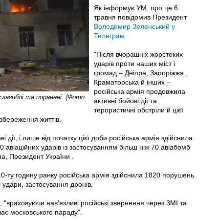
Як інформує УМ, про це 6
травня повідомив Президент
Володимир Зеленський у
Телеграм.
"Після вчорашніх жорстоких
ударів проти наших міст і
громад – Дніпра, Запоріжжя,
Краматорська й інших –
російська армія продовжила
 загиблі та поранені. (Фото:
активні бойові дії та
терористичні обстріли й цієї
д збереження життів.
дії, і лише від початку цієї доби російська армія здійснила
 авіаційних ударів із застосуванням більш ніж 70 авіабомб
ма, Президент України .
0-ту годину ранку російська армія здійснила 1820 порушень
і удари, застосування дронів.
 "враховуючи навʼязливі російські звернення через ЗМІ та
час московського параду".