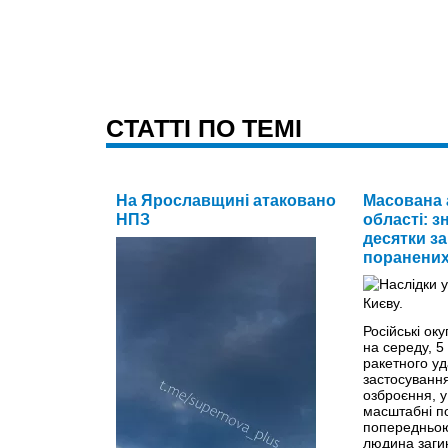
CТАТТІ ПО ТЕМІ
На Ярославщині атаковано
Масована 
НПЗ
області: з
десятки за
поранених
Російські оку
на середу, 5
ракетного уд
застосуванн
озброєння, у
масштабні п
попередньою
людина заги