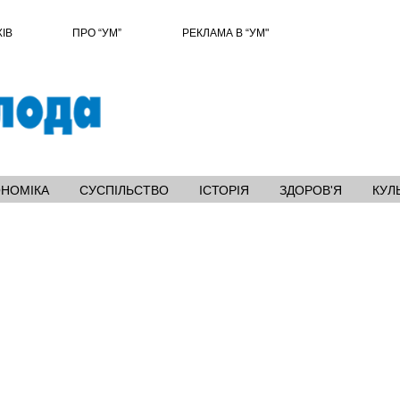
ХІВ
ПРО “УМ”
РЕКЛАМА В “УМ"
ОНОМІКА
СУСПІЛЬСТВО
ІСТОРІЯ
ЗДОРОВ'Я
КУЛ