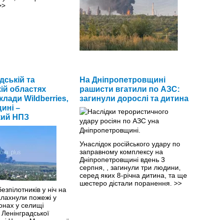
>>
Українські захисники продовжують
створювати країні-терористці
дській та
На Дніпропетровщині
чималі проблеми з пальним.
>>
ій областях
рашисти вгатили по АЗС:
лади Wildberries,
загинули дорослі та дитина
ині –
кий НПЗ
Унаслідок російського удару по
заправному комплексу на
Дніпропетровщині вдень 3
серпня, , загинули три людини,
серед яких 8-річна дитина, та ще
шестеро дістали поранення.
>>
езпілотників у ніч на
алахнули пожежі у
онах у селищі
 Ленінградської