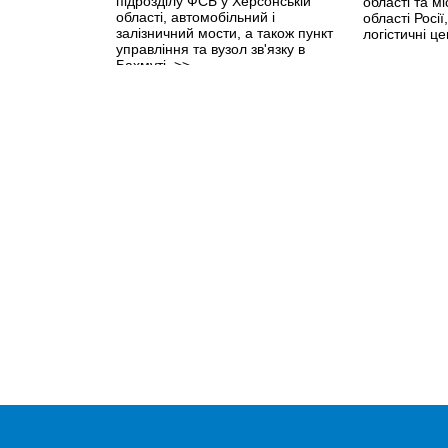
підрозділу ФСБ у Херсонській
області та м
області, автомобільний і
області Росі
залізничний мости, а також пункт
логістичні це
управління та вузол зв'язку в
Бахмуті.
>>