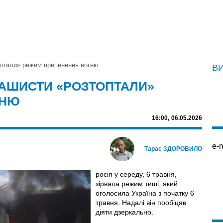
оптали» режим припинення вогню
В
РАШИСТИ «РОЗТОПТАЛИ»
ГНЮ
16:00,
06.05.2026
e-m
Тарас ЗДОРОВИЛО
росія у середу, 6 травня,
зірвала режим тиші, який
оголосила Україна з початку 6
травня. Надалі він пообіцяв
діяти дзеркально.