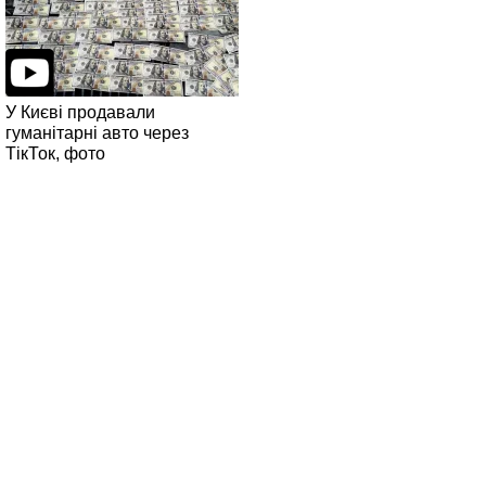
У Києві продавали
гуманітарні авто через
ТікТок, фото