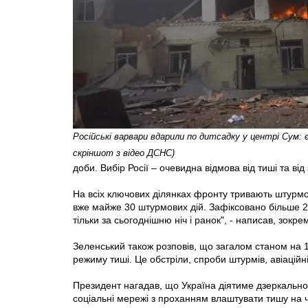
Російські варвари вдарили по дитсадку у центрі Сум: є
скріншот з відео ДСНС)
доби. Вибір Росії – очевидна відмова від тиші та ві
На всіх ключових ділянках фронту тривають штурмові 
вже майже 30 штурмових дій. Зафіксовано більше 20
тільки за сьогоднішню ніч і ранок", - написав, зокре
Зеленський також розповів, що загалом станом на 1
режиму тиші. Це обстріли, спроби штурмів, авіаційн
Президент нагадав, що Україна діятиме дзеркально,
соціальні мережі з проханням влаштувати тишу на 