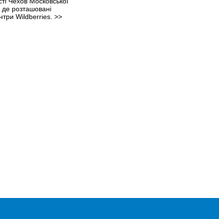
істі Чехов Московської
ї, де розташовані
нтри Wildberries.
>>