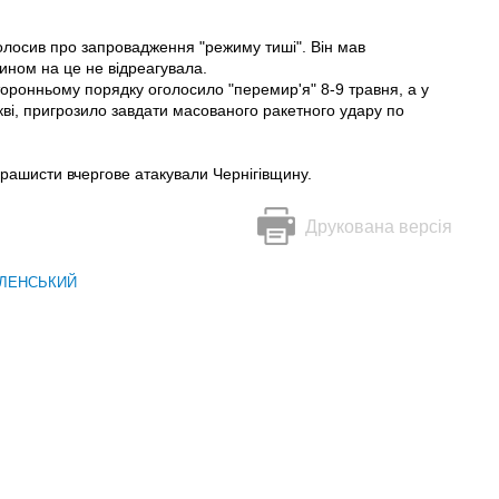
лосив про запровадження "режиму тиші". Він мав
чином на це не відреагувала.
оронньому порядку оголосило "перемир'я" 8-9 травня, а у
кві, пригрозило завдати масованого ракетного удару по
рашисти вчергове атакували Чернігівщину.
Друкована версія
ЛЕНСЬКИЙ