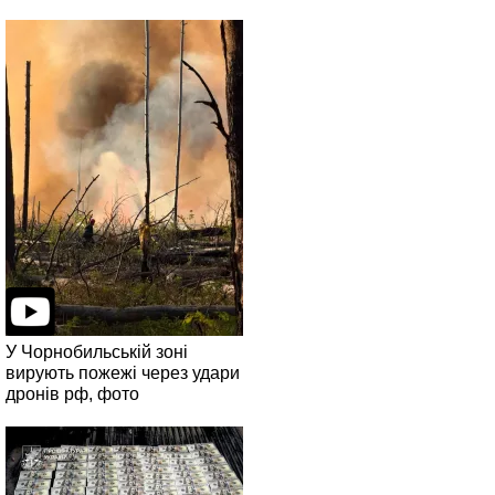
У Чорнобильській зоні
вирують пожежі через удари
дронів рф, фото