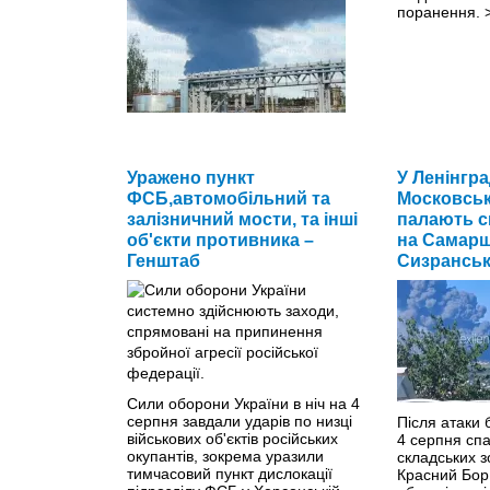
поранення.
У ніч на 6 серпня російське місто
Уражено пункт
У Ленінгра
Ярославль опинилося під
ФСБ,автомобільний та
Московськ
ударами українських дронів:
залізничний мости, та інші
палають ск
атаки міг зазнати
об'єкти противника –
на Самарщ
нафтопереробний завод.
>>
Генштаб
Сизрансь
Сили оборони України в ніч на 4
серпня завдали ударів по низці
Після атаки б
військових об'єктів російських
4 серпня сп
окупантів, зокрема уразили
складських з
тимчасовий пункт дислокації
Красний Бор