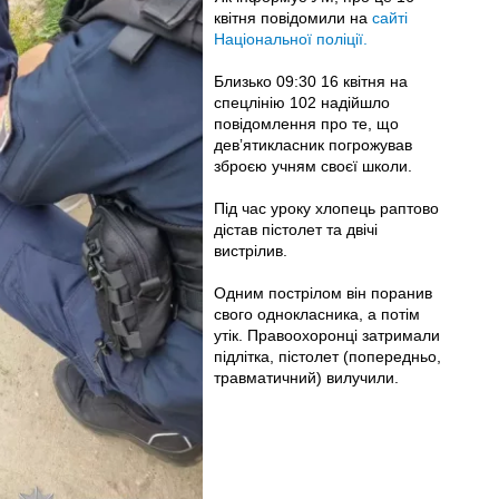
квітня повідомили на
сайті
Національної поліції.
Близько 09:30 16 квітня на
спецлінію 102 надійшло
повідомлення про те, що
девʼятикласник погрожував
зброєю учням своєї школи.
Під час уроку хлопець раптово
дістав пістолет та двічі
вистрілив.
Одним пострілом він поранив
свого однокласника, а потім
утік. Правоохоронці затримали
підлітка, пістолет (попередньо,
травматичний) вилучили.