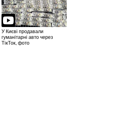
У Києві продавали
гуманітарні авто через
ТікТок, фото