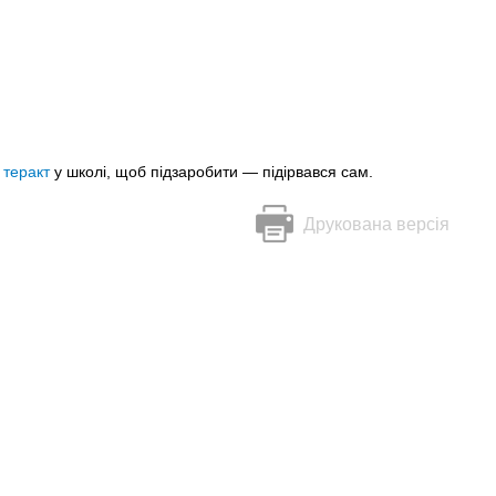
в теракт
у школі, щоб підзаробити — підірвався сам.
Друкована версія