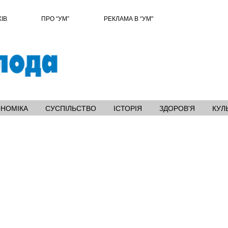
ХІВ
ПРО “УМ”
РЕКЛАМА В “УМ"
ОНОМІКА
СУСПІЛЬСТВО
ІСТОРІЯ
ЗДОРОВ'Я
КУЛ