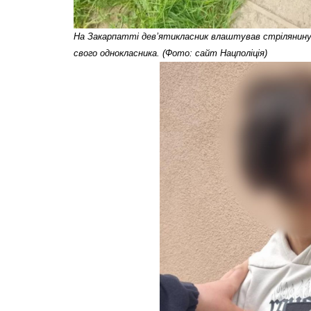
На Закарпатті девʼятикласник влаштував стрілянину п
свого однокласника. (Фото: сайт Нацполіція)