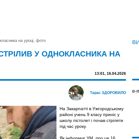
окласника на уроці, фото
В
СТРІЛИВ У ОДНОКЛАСНИКА НА
13:01,
16.04.2026
e-m
Тарас ЗДОРОВИЛО
На Закарпатті в Ужгородському
районі учень 9 класу приніс у
школу пістолет і почав стріляти
під час уроку.
Як інформує УМ, про це 16