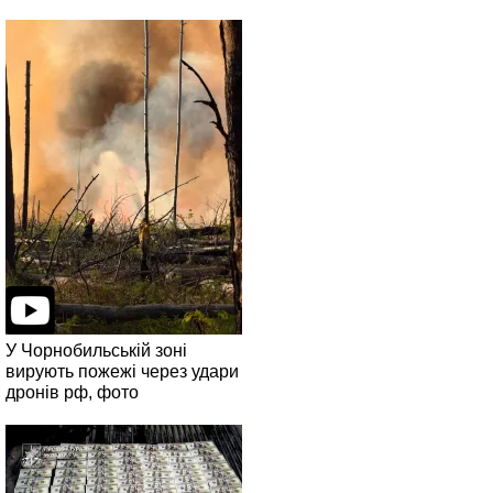
У Чорнобильській зоні
вирують пожежі через удари
дронів рф, фото