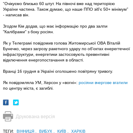
“Очікуємо близько 60 штут. На півночі вже над територією
України частина. Також думаю, що наше ППО зіб'є 50+ мінімум”
- написав він.
Згодом Кім додав, що має інформацію про два залпи
"Калібрами" з боку росіян.
Як у Телеграмі повідомив голова Житомирської ОВА Віталій
Бунечко, через загрозу ракетного удару по об'єктах енерегтечної
інфраструктури, енергетики застосовують превентивні
відключення енергопостачання в області.
Вранці 16 грудня в Україні оголошено повітряну тривогу.
Як повідомляла УМ, Херсон у «вогні»:
росіяни вчергове вгатили
по центру міста, є загиблі.
Друкована версія
ТЕГИ:
ВІННИЦЯ
,
ВИБУХ
,
КИЇВ
,
ХАРКІВ