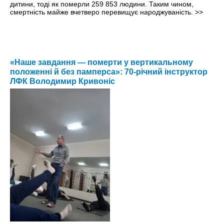
дитини, тоді як померли 259 853 людини. Таким чином,
смертність майже вчетверо перевищує народжуваність.
>>
«Наше завдання — померти у вертикальному
положенні й без памперса»: 70-річний інструктор
ЛФК Володимир Кривоніс