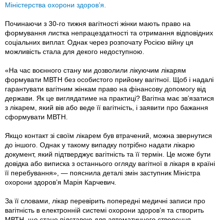
Міністерства охорони здоров’я.
Починаючи з 30-го тижня вагітності жінки мають право на
формування листка непрацездатності та отримання відповідних
соціальних виплат. Однак через розпочату Росією війну ця
можливість стала для декого недоступною.
«На час воєнного стану ми дозволили лікуючим лікарям
формувати МВТН без особистого прийому вагітної. Щоб і надалі
гарантувати вагітним жінкам право на фінансову допомогу від
держави. Як це виглядатиме на практиці? Вагітна має зв’язатися
з лікарем, який вів або веде її вагітність, і заявити про бажання
сформувати МВТН.
Якщо контакт зі своїм лікарем був втрачений, можна звернутися
до іншого. Однак у такому випадку потрібно надати лікарю
документ, який підтверджує вагітність та її термін. Це може бути
довідка або виписка з останнього огляду вагітної в лікаря в країні
її перебування», — пояснила деталі змін заступник Міністра
охорони здоров’я Марія Карчевич.
За її словами, лікар перевірить попередні медичні записи про
вагітність в електронній системі охорони здоров’я та створить
МВТН, що стане підставою для автоматичного створення