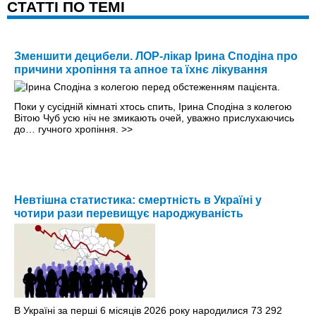
CТАТТІ ПО ТЕМІ
Зменшити децибели. ЛОР-лікар Ірина Сподіна про
причини хропіння та апное та їхнє лікування
Поки у сусідній кімнаті хтось спить, Ірина Сподіна з колегою
Вітою Чуб усю ніч не змикають очей, уважно прислухаючись
до… гучного хропіння.
>>
Невтішна статистика: смертність в Україні у
чотири рази перевищує народжуваність
В Україні за перші 6 місяців 2026 року народилися 73 292