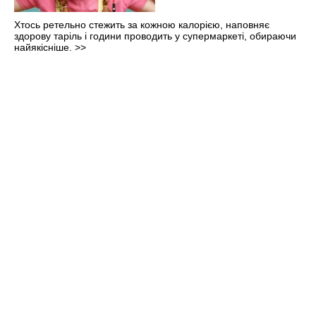
Хтось ретельно стежить за кожною калорією, наповняє
здорову таріль і години проводить у супермаркеті, обираючи
найякісніше.
>>