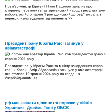
Прем'єр-міністр Вірменії Нікол Пашинян заявляє про
історичну перемогу і вітає вірменський народ з результатами
виборів, які його партія "Громадянський договір" виграла з
переконливим відривом від опонентів
>>
Президент Ірану Ібрагім Раїсі загинув у
авіакатастрофі
Президент Ірану Ібрагім Раїсі та міністр закордонних справ
країни Хосейн Амір-Абдоллахіан загинули у авіакатастрофі,
яка сталася 19 травня 2024 року на кордоні з
Азербайджаном.
>>
рф має зазнати цілковитої поразки у війні з
Україною - Джеймс Гіппі у ОБСЄ