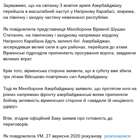
Зауважимо, що на світанку 3 жовтня армія Азербайджану
перейшла в масштабний наступ у Нагірному Карабасі, зокрема,
на північну і західну частину невизнаної республіки.
Як повідомляла представниця Міноборони Вірменії Шушан
Степанян, на північному і західному напрямках кордону
Нагірного Карабаха йдуть запеклі бої. Азербайджан,
зосередивши великі сили в цих районах, перейшов до атаки.
Вірменські підрозділи припиняють просування ворога, завдаючи
великих втрат.
Крім того, вірменська сторона заявила, що в суботу вже збила
три літаки Військово-повітряних сил Азербайджану.
Тоді як Міноборони Азербайджану заявило, що протягом ночі на
різних напрямках фронту азербайджанські вояки припиняли
бойову активність вірменської сторони й «завдали їй нищівного
удару».
Втім, згодом офіційний Баку заявив про готовність до
переговорів.
Як повідомляла УМ, 27 вересня 2020 рокузнову
розпочалися