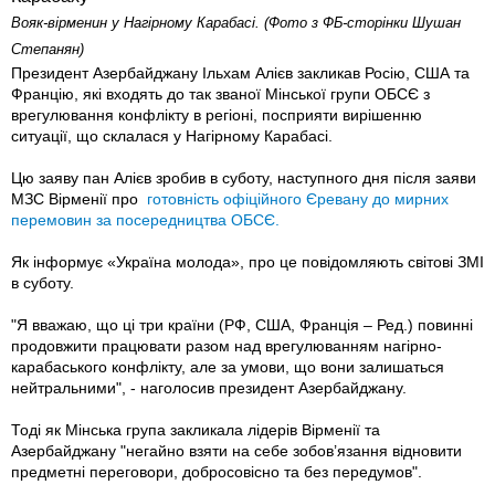
Вояк-вірменин у Нагірному Карабасі. (Фото з ФБ-сторінки Шушан
Степанян)
Президент Азербайджану Ільхам Алієв закликав Росію, США та
Францію, які входять до так званої Мінської групи ОБСЄ з
врегулювання конфлікту в регіоні, посприяти вирішенню
ситуації, що склалася у Нагірному Карабасі.
Цю заяву пан Алієв зробив в суботу, наступного дня після заяви
МЗС Вірменії про
готовність офіційного Єревану до мирних
перемовин за посередництва ОБСЄ.
Як інформує «Україна молода», про це повідомляють світові ЗМІ
в суботу.
"Я вважаю, що ці три країни (РФ, США, Франція – Ред.) повинні
продовжити працювати разом над врегулюванням нагірно-
карабаського конфлікту, але за умови, що вони залишаться
нейтральними", - наголосив президент Азербайджану.
Тоді як Мінська група закликала лідерів Вірменії та
Азербайджану "негайно взяти на себе зобов’язання відновити
предметні переговори, добросовісно та без передумов".