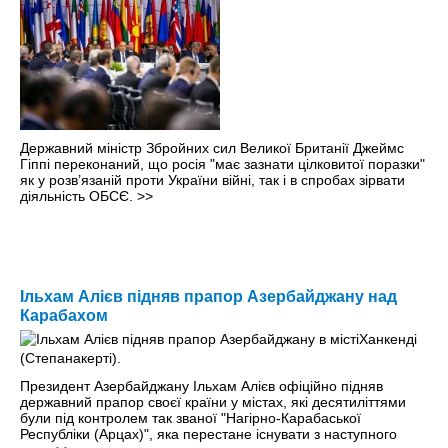
Державний міністр Збройних сил Великої Британії Джеймс
Гіппі переконаний, що росія "має зазнати цілковитої поразки"
як у розв’язаній проти України війні, так і в спробах зірвати
діяльність ОБСЄ.
>>
Ільхам Алієв підняв прапор Азербайджану над
Карабахом
Президент Азербайджану Ільхам Алієв офіційно підняв
державний прапор своєї країни у містах, які десятиліттями
були під контролем так званої "Нагірно-Карабаської
Республіки (Арцах)", яка перестане існувати з наступного