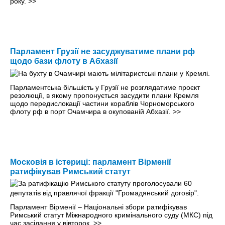
року.
>>
Парламент Грузії не засуджуватиме плани рф
щодо бази флоту в Абхазії
Парламентська більшість у Грузії не розглядатиме проєкт
резолюції, в якому пропонується засудити плани Кремля
щодо передислокації частини кораблів Чорноморського
флоту рф в порт Очамчира в окупованій Абхазії.
>>
Московія в істериці: парламент Вірменії
ратифікував Римський статут
Парламент Вірменії – Національні збори ратифікував
Римський статут Міжнародного кримінального суду (МКС) під
час засідання у вівторок.
>>