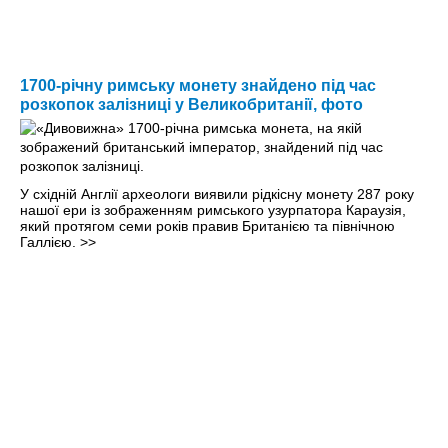
1700-річну римську монету знайдено під час
розкопок залізниці у Великобританії, фото
У східній Англії археологи виявили рідкісну монету 287 року
нашої ери із зображенням римського узурпатора Караузія,
який протягом семи років правив Британією та північною
Галлією.
>>