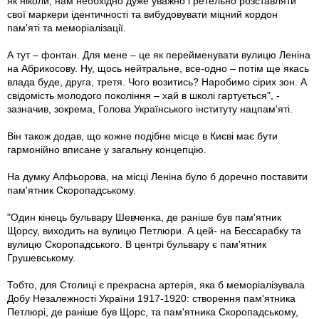
як ніколи, нам необхідно дуже уважно і ретельно розставляти
свої маркери ідентичності та вибудовувати міцний кордон
пам'яті та меморіалізації.
А тут – фонтан. Для мене – це як перейменувати вулицю Леніна
на Абрикосову. Ну, щось нейтральне, все-одно – потім ще якась
влада буде, друга, третя. Чого возитись? Наробимо сірих зон. А
свідомість молодого покоління – хай в школі гартується", -
зазначив, зокрема, Голова Українського інституту нацпам'яті.
Він також додав, що кожне подібне місце в Києві має бути
гармонійно вписане у загальну концепцію.
На думку Алфьорова, на місці Леніна було б доречно поставити
пам'ятник Скоропадському.
"Один кінець бульвару Шевченка, де раніше був пам'ятник
Щорсу, виходить на вулицю Петлюри. А цей- на Бессарабку та
вулицю Скоропадського. В центрі бульвару є пам'ятник
Грушевському.
Тобто, для Столиці є прекрасна артерія, яка б меморіалізувала
Добу Незалежності України 1917-1920: створення пам'ятника
Петлюрі, де раніше був Щорс, та пам'ятника Скоропадському,