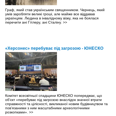
Граф, який став українським священником. Чернець, який
умів заробляти великі гроші, але майже все віддавав
українцям. Людина в інвалідному візку, яка не боялася
перечити ані Гітлеру, ані Сталіну.
>>
«Херсонес» перебуває під загрозою - ЮНЕСКО
Комітет всесвітньої спадщини ЮНЕСКО попереджає, що
об’єкт «перебуває під загрозою внаслідок значної втрати
справжності та цілісності, викликаної новим будівництвом та
пов’язаними з ним масштабними археологічними
розкопками».
>>