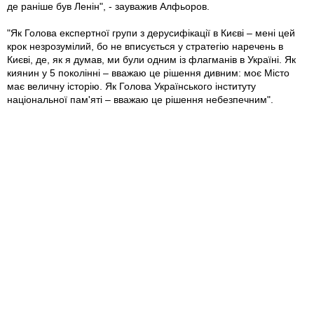
де раніше був Ленін", - зауважив Алфьоров.
"Як Голова експертної групи з дерусифікації в Києві – мені цей
крок незрозумілий, бо не вписується у стратегію наречень в
Києві, де, як я думав, ми були одним із флагманів в Україні. Як
киянин у 5 поколінні – вважаю це рішення дивним: моє Місто
має величну історію. Як Голова Українського інституту
національної пам'яті – вважаю це рішення небезпечним".