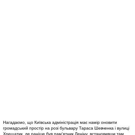
Нагадаємо, що Київська адміністрація має намір оновити
громадський простір на розі бульвару Тараса Шевченка і вулиці
Хрещатик, де раніше був пам'ятник Леніну, встановивши там