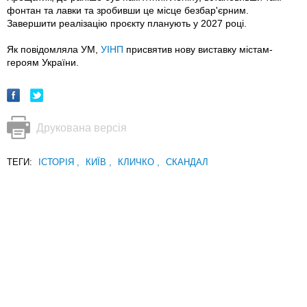
фонтан та лавки та зробивши це місце безбар'єрним.
Завершити реалізацію проєкту планують у 2027 році.
Як повідомляла УМ,
УІНП
присвятив нову виставку містам-
героям України.
Друкована версія
ТЕГИ:
ІСТОРІЯ
,
КИЇВ
,
КЛИЧКО
,
СКАНДАЛ