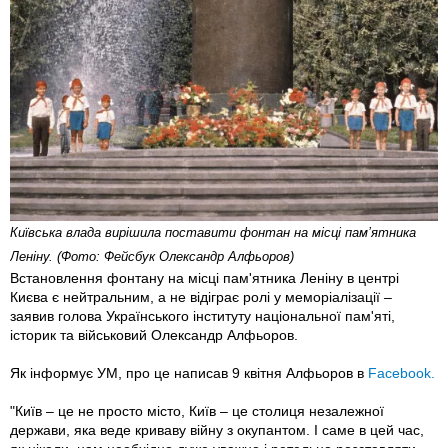
Київська влада вирішила поставити фонтан на місці пам’ятника
Леніну. (Фото: Фейсбук Олександр Алфьоров)
Встановлення фонтану на місці пам'ятника Леніну в центрі
Києва є нейтральним, а не відіграє ролі у меморіалізації –
заявив голова Українського інституту національної пам'яті,
історик та військовий Олександр Алфьоров.
Як інформує УМ, про це написав 9 квітня Алфьоров в
Facebook.
"Київ – це не просто місто, Київ – це столиця незалежної
держави, яка веде криваву війну з окупантом. І саме в цей час,